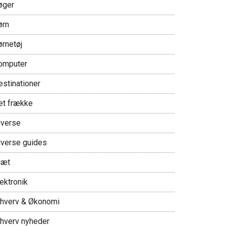
øger
ørn
ørnetøj
omputer
estinationer
et frække
iverse
iverse guides
iæt
ektronik
rhverv & Økonomi
rhverv nyheder