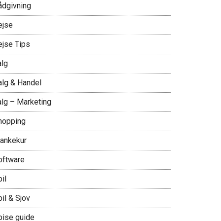
ådgivning
ejse
ejse Tips
alg
alg & Handel
alg – Marketing
hopping
lankekur
oftware
il
il & Sjov
pise guide