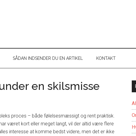
SÅDAN INDSENDER DU EN ARTIKEL
KONTAKT
 under en skilsmisse
A
O
pleks proces – både følelsesmæssigt og rent praktisk.
 været kort eller meget langt, vil der altid være flere
H
i alles interesse at komme bedst videre, men det er ikke