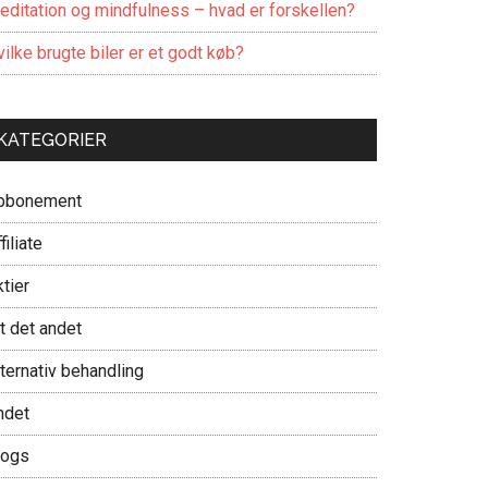
editation og mindfulness – hvad er forskellen?
ilke brugte biler er et godt køb?
KATEGORIER
bbonement
filiate
tier
t det andet
ternativ behandling
ndet
logs