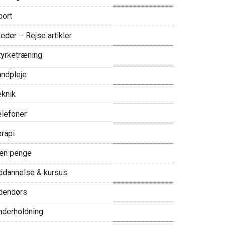
port
eder – Rejse artikler
tyrketræning
andpleje
eknik
elefoner
erapi
jen penge
ddannelse & kursus
dendørs
nderholdning