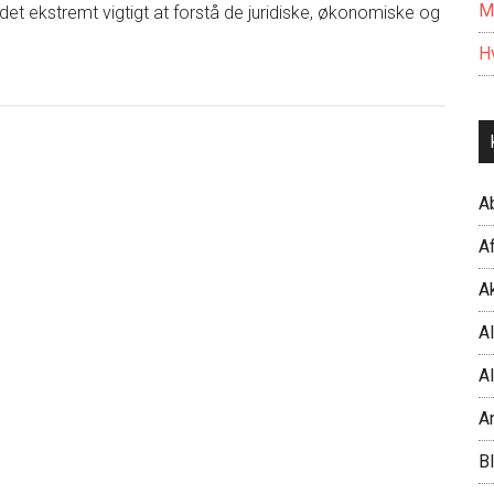
M
r det ekstremt vigtigt at forstå de juridiske, økonomiske og
Hv
A
Af
Ak
Al
Al
A
B