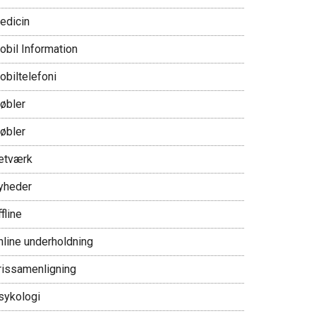
edicin
obil Information
obiltelefoni
øbler
øbler
etværk
yheder
fline
nline underholdning
rissamenligning
sykologi