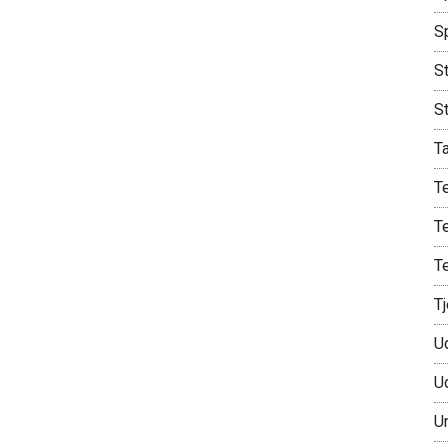
S
St
S
T
T
T
T
T
U
U
U