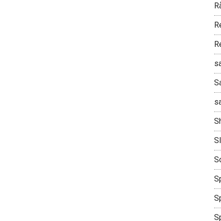
R
R
R
s
S
s
S
S
S
Sp
Sp
S