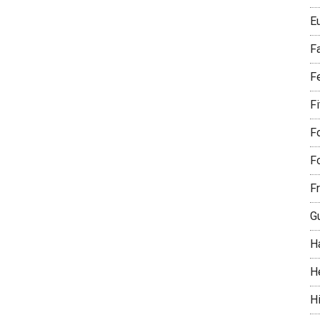
E
F
F
F
Fo
Fo
Fr
G
H
H
Hi