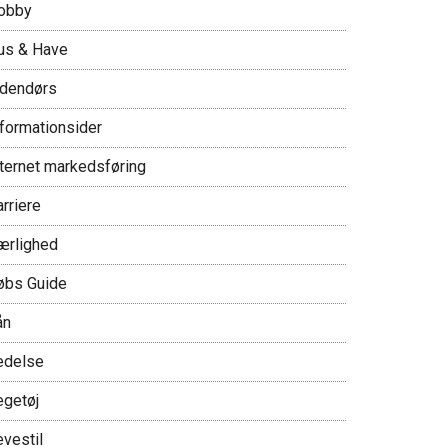
obby
us & Have
ndendørs
nformationsider
nternet markedsføring
rriere
ærlighed
øbs Guide
ån
edelse
egetøj
evestil