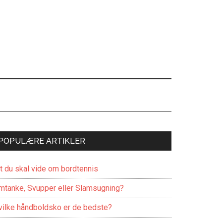
POPULÆRE ARTIKLER
lt du skal vide om bordtennis
mtanke, Svupper eller Slamsugning?
vilke håndboldsko er de bedste?