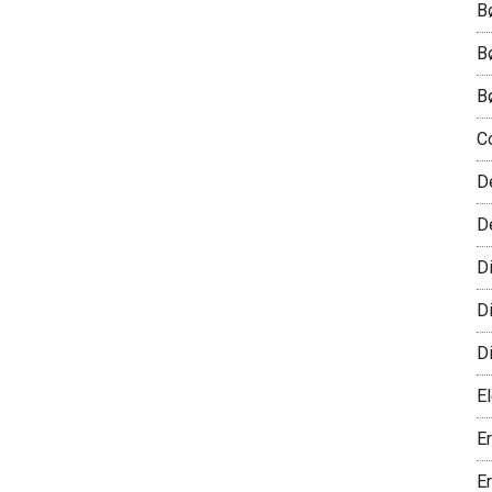
B
B
B
C
D
D
D
D
D
El
E
E