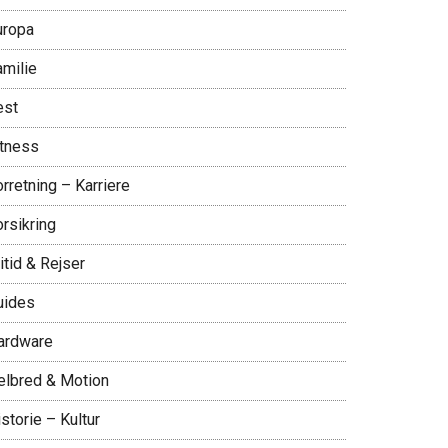
uropa
amilie
est
itness
rretning – Karriere
rsikring
itid & Rejser
uides
ardware
elbred & Motion
storie – Kultur