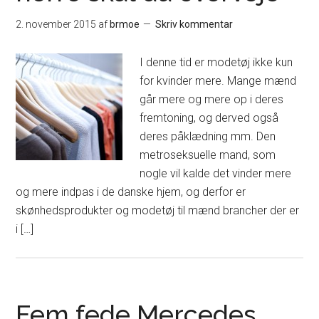
2. november 2015
af
brmoe
Skriv kommentar
I denne tid er modetøj ikke kun
for kvinder mere. Mange mænd
går mere og mere op i deres
fremtoning, og derved også
deres påklædning mm. Den
metroseksuelle mand, som
nogle vil kalde det vinder mere
og mere indpas i de danske hjem, og derfor er
skønhedsprodukter og modetøj til mænd brancher der er
i […]
Fem fede Mercedes