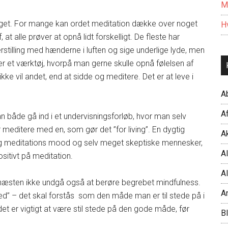
M
noget. For mange kan ordet meditation dække over noget
Hv
at alle prøver at opnå lidt forskelligt. De fleste har
erstilling med hænderne i luften og sige underlige lyde, men
er et værktøj, hvorpå man gerne skulle opnå følelsen af
ikke vil andet, end at sidde og meditere. Det er at leve i
A
Af
 både gå ind i et undervisningsforløb, hvor man selv
meditere med en, som gør det ”for living”. En dygtig
Ak
igtig meditations mood og selv meget skeptiske mennesker,
Al
sitivt på meditation.
Al
næsten ikke undgå også at berøre begrebet mindfulness.
A
ed” – det skal forstås som den måde man er til stede på i
 det er vigtigt at være stil stede på den gode måde, før
B