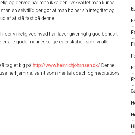
rkelig og derved har man ikke den livskvalitet man kunne
E
man en selvtillid der gør at man højner sin integritet og
ud af at stå fast på denne.
F
F
 der virkelig ved hvad han laver giver rigtig god bonus til
te er alle gode menneskelige egenskaber, som vi alle
F
Fo
 så tag et kig på
http://www.heinrichjohansen.dk/
Denne
Fo
gehuse herhjemme, samt som mental coach og meditations
Fr
G
H
H
Hi