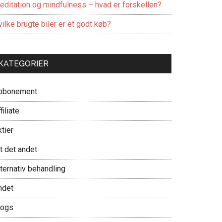
editation og mindfulness – hvad er forskellen?
ilke brugte biler er et godt køb?
KATEGORIER
bbonement
filiate
tier
t det andet
ternativ behandling
ndet
logs