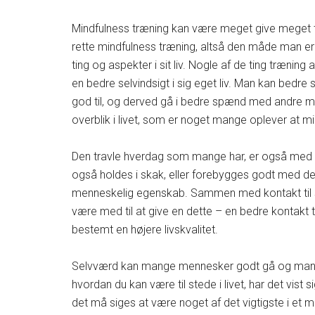
Mindfulness træning kan være meget give meget til
rette mindfulness træning, altså den måde man er t
ting og aspekter i sit liv. Nogle af de ting træning 
en bedre selvindsigt i sig eget liv. Man kan bedre 
god til, og derved gå i bedre spænd med andre men
overblik i livet, som er noget mange oplever at mist
Den travle hverdag som mange har, er også med ti
også holdes i skak, eller forebygges godt med den
menneskelig egenskab. Sammen med kontakt til si
være med til at give en dette – en bedre kontakt til
bestemt en højere livskvalitet.
Selvværd kan mange mennesker godt gå og mangle l
hvordan du kan være til stede i livet, har det vist 
det må siges at være noget af det vigtigste i et me