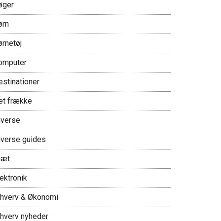
øger
ørn
ørnetøj
omputer
estinationer
et frække
iverse
iverse guides
iæt
ektronik
rhverv & Økonomi
rhverv nyheder