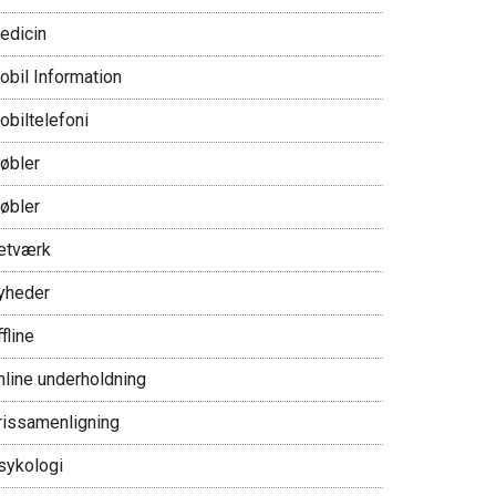
edicin
obil Information
obiltelefoni
øbler
øbler
etværk
yheder
fline
nline underholdning
rissamenligning
sykologi