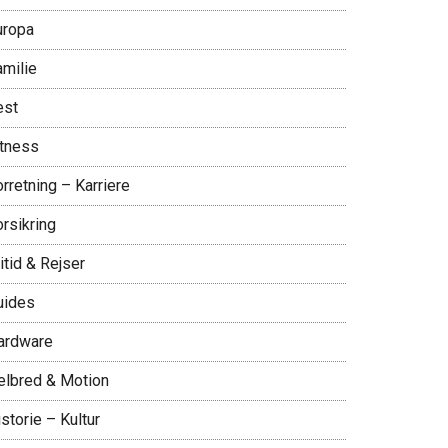
uropa
amilie
est
itness
rretning – Karriere
rsikring
itid & Rejser
uides
ardware
elbred & Motion
storie – Kultur