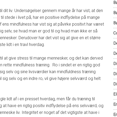
B
 dit liv. Undersøgelser gennem mange år har vist, at den
B
il stede i livet på, har en positive indflydelse på mange
B
af ens mindfulness har vist sig at påvirke positivt har været
sig selv, se hvad man er god til og hvad man ikke er så
C
nesker. Derudover har det vist sig at give en et større
D
e lidt i en travl hverdag.
D
l at give stress til mange mennesker, og det kan derved
D
 rette mindfulness træning. Ro i sindet er en rigtig god
g selv og sine livsværdier kan mindfuldness træning
D
 sig selv og en indre ro, vil give højere selvværd og helt
D
El
idt af i en presset hverdag, men får du træning til
E
sig at have en rigtig positiv indflydelse på ens selvværd, og
nneske liv. Integritet er noget af det vigtigste at have i
E