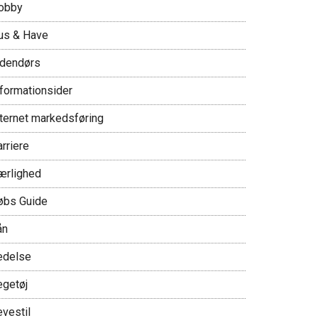
obby
us & Have
ndendørs
nformationsider
nternet markedsføring
rriere
ærlighed
øbs Guide
ån
edelse
egetøj
evestil