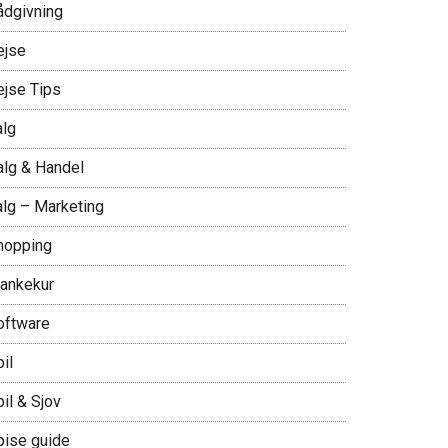
ådgivning
ejse
ejse Tips
alg
alg & Handel
alg – Marketing
hopping
lankekur
oftware
il
il & Sjov
pise guide