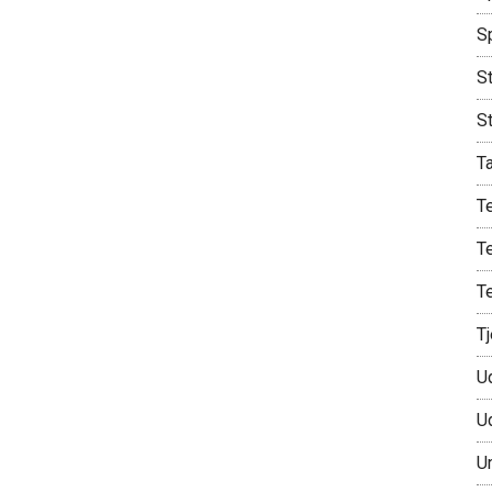
S
St
S
T
T
T
T
T
U
U
U