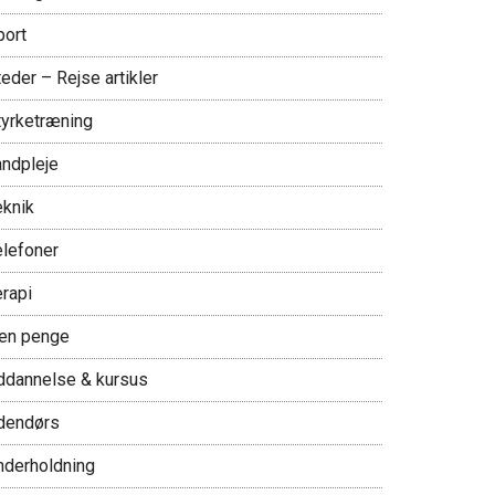
port
eder – Rejse artikler
tyrketræning
andpleje
eknik
elefoner
erapi
jen penge
ddannelse & kursus
dendørs
nderholdning