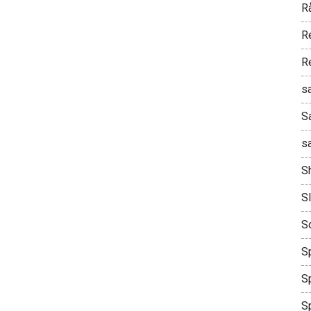
R
R
R
s
S
s
S
S
S
Sp
Sp
S