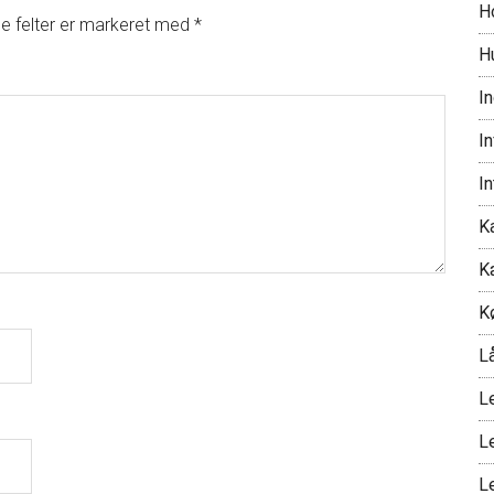
H
 felter er markeret med
*
H
I
I
I
Ka
K
K
L
L
L
L