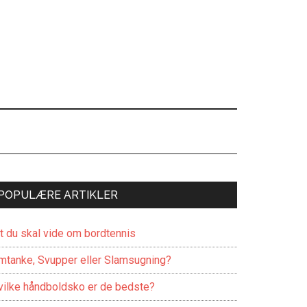
POPULÆRE ARTIKLER
lt du skal vide om bordtennis
mtanke, Svupper eller Slamsugning?
vilke håndboldsko er de bedste?