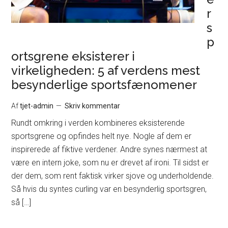
r
s
p
ortsgrene eksisterer i
virkeligheden: 5 af verdens mest
besynderlige sportsfænomener
Af
tjet-admin
Skriv kommentar
Rundt omkring i verden kombineres eksisterende
sportsgrene og opfindes helt nye. Nogle af dem er
inspirerede af fiktive verdener. Andre synes nærmest at
være en intern joke, som nu er drevet af ironi. Til sidst er
der dem, som rent faktisk virker sjove og underholdende.
Så hvis du syntes curling var en besynderlig sportsgren,
så […]