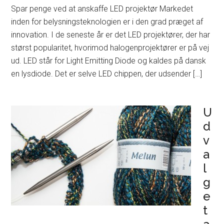
Spar penge ved at anskaffe LED projektør Markedet
inden for belysningsteknologien er i den grad præget af
innovation. I de seneste år er det LED projektører, der har
størst popularitet, hvorimod halogenprojektører er på vej
ud. LED står for Light Emitting Diode og kaldes på dansk
en lysdiode. Det er selve LED chippen, der udsender […]
U
d
v
a
l
g
e
t