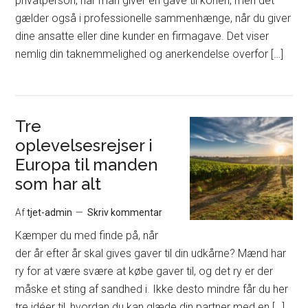
privatperson, når man giver en gave til konen, men det
gælder også i professionelle sammenhænge, når du giver
dine ansatte eller dine kunder en firmagave. Det viser
nemlig din taknemmelighed og anerkendelse overfor […]
Tre
oplevelsesrejser i
Europa til manden
som har alt
Af
tjet-admin
Skriv kommentar
Kæmper du med finde på, når
der år efter år skal gives gaver til din udkårne? Mænd har
ry for at være svære at købe gaver til, og det ry er der
måske et sting af sandhed i. Ikke desto mindre får du her
tre idéer til, hvordan du kan glæde din partner med en […]