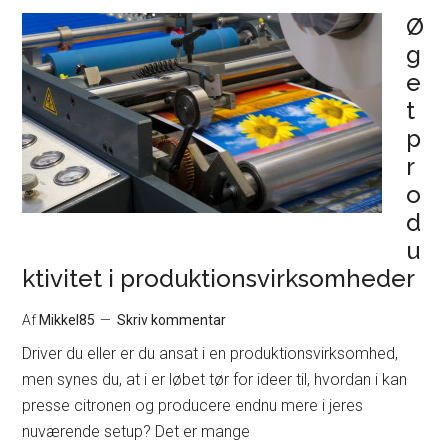
Ø
g
e
t
p
r
o
d
u
ktivitet i produktionsvirksomheder
Af
Mikkel85
Skriv kommentar
Driver du eller er du ansat i en produktionsvirksomhed,
men synes du, at i er løbet tør for ideer til, hvordan i kan
presse citronen og producere endnu mere i jeres
nuværende setup? Det er mange