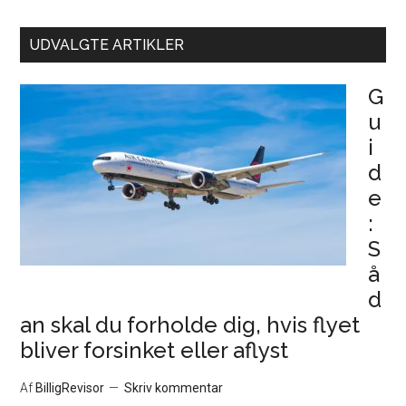
UDVALGTE ARTIKLER
G
u
i
d
e
:
S
å
d
an skal du forholde dig, hvis flyet
bliver forsinket eller aflyst
Af
BilligRevisor
Skriv kommentar