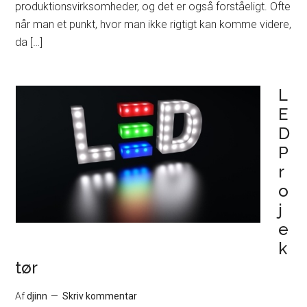
produktionsvirksomheder, og det er også forståeligt. Ofte
når man et punkt, hvor man ikke rigtigt kan komme videre,
da […]
L
E
D
P
r
o
j
e
k
tør
Af
djinn
Skriv kommentar