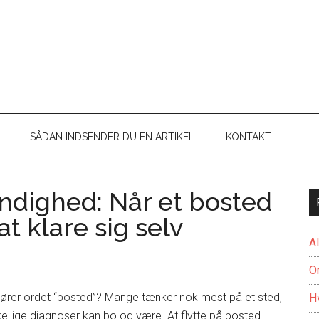
SÅDAN INDSENDER DU EN ARTIKEL
KONTAKT
tændighed: Når et bosted
t klare sig selv
A
O
hører ordet “bosted”? Mange tænker nok mest på et sted,
H
ellige diagnoser kan bo og være. At flytte på bosted