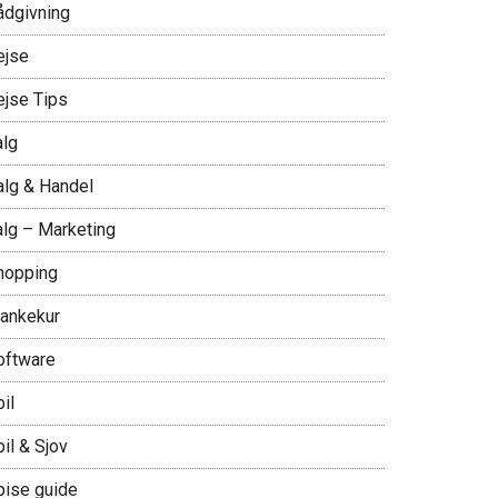
ådgivning
ejse
ejse Tips
alg
alg & Handel
alg – Marketing
hopping
lankekur
oftware
il
il & Sjov
pise guide