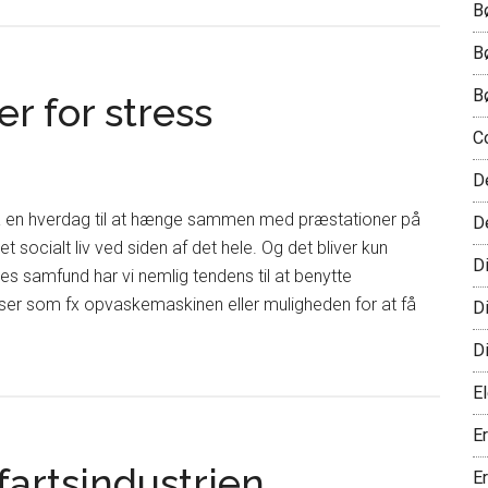
B
B
B
r for stress
C
D
å en hverdag til at hænge sammen med præstationer på
D
et socialt liv ved siden af det hele. Og det bliver kun
D
es samfund har vi nemlig tendens til at benytte
ser som fx opvaskemaskinen eller muligheden for at få
D
D
El
E
fartsindustrien
E