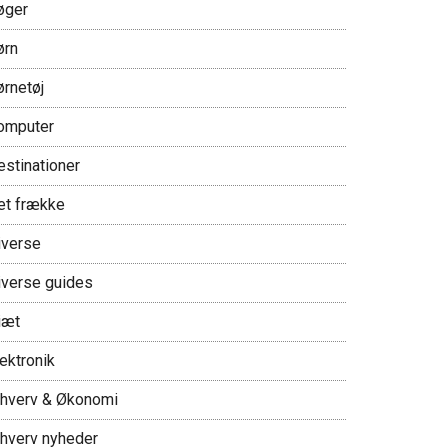
øger
ørn
ørnetøj
omputer
estinationer
et frække
iverse
iverse guides
iæt
ektronik
rhverv & Økonomi
rhverv nyheder