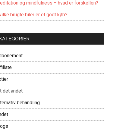
editation og mindfulness – hvad er forskellen?
ilke brugte biler er et godt køb?
KATEGORIER
bbonement
filiate
tier
t det andet
ternativ behandling
ndet
logs