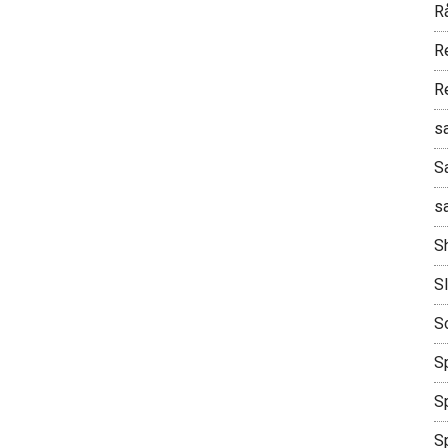
R
R
R
s
S
s
S
S
S
Sp
Sp
S