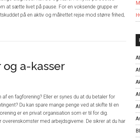
M
om at sætte livet på pause. For en voksende gruppe er
skuddet på en aktiv og målrettet rejse mod større frihed,
Hv
A
r og a-kasser
Af
Ak
Al
af en fagforening? Eller er synes du at du betaler for
tingent? Du kan spare mange penge ved at skifte til en
Al
forening er en privat organisation som er til for dig.
A
r overenskomster med arbejdsgiverne. De sikrer at du har
B