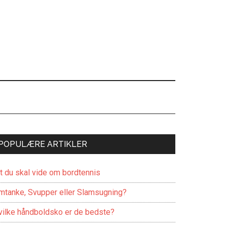
POPULÆRE ARTIKLER
lt du skal vide om bordtennis
mtanke, Svupper eller Slamsugning?
vilke håndboldsko er de bedste?