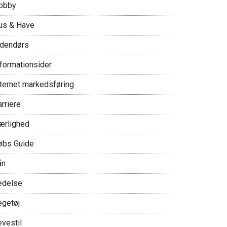
obby
us & Have
ndendørs
nformationsider
nternet markedsføring
rriere
ærlighed
øbs Guide
ån
edelse
egetøj
evestil