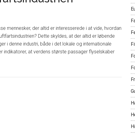
E
F
sse mennesker, der altid er interesserede i at vide, hvordan
F
uftfartsindustrien? Dette skyldes, at der altid er løbende
nger i denne industri, både i det lokale og internationale
F
er indikatorer, at verdens største passager flyselskaber
Fo
Fo
Fr
G
H
H
Hi