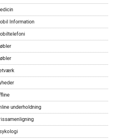
edicin
obil Information
obiltelefoni
øbler
øbler
etværk
yheder
fline
nline underholdning
rissamenligning
sykologi