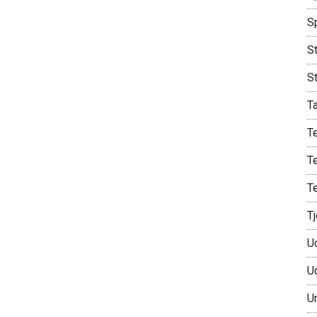
S
St
S
T
T
T
T
T
U
U
U