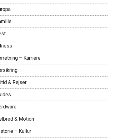
uropa
amilie
est
itness
rretning – Karriere
rsikring
itid & Rejser
uides
ardware
elbred & Motion
storie – Kultur