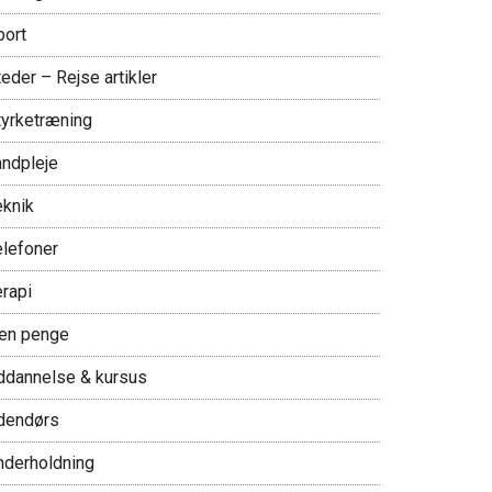
port
eder – Rejse artikler
tyrketræning
andpleje
eknik
elefoner
erapi
jen penge
ddannelse & kursus
dendørs
nderholdning