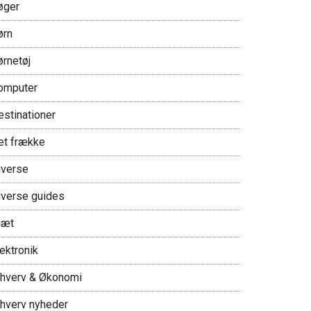
øger
ørn
ørnetøj
omputer
estinationer
et frække
iverse
iverse guides
iæt
ektronik
rhverv & Økonomi
rhverv nyheder