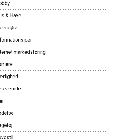
obby
us & Have
ndendørs
nformationsider
nternet markedsføring
rriere
ærlighed
øbs Guide
ån
edelse
egetøj
evestil