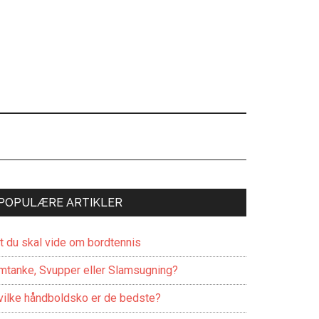
POPULÆRE ARTIKLER
lt du skal vide om bordtennis
mtanke, Svupper eller Slamsugning?
vilke håndboldsko er de bedste?