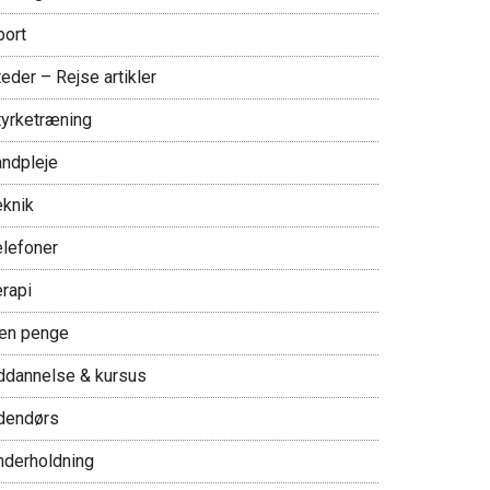
port
eder – Rejse artikler
tyrketræning
andpleje
eknik
elefoner
erapi
jen penge
ddannelse & kursus
dendørs
nderholdning