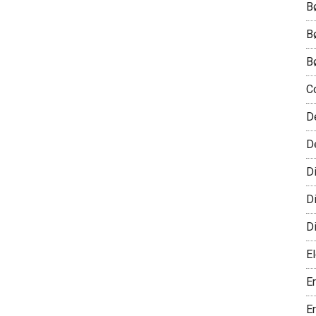
B
B
B
C
D
D
D
D
D
El
E
E