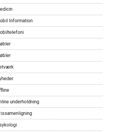
edicin
obil Information
obiltelefoni
øbler
øbler
etværk
yheder
fline
nline underholdning
rissamenligning
sykologi