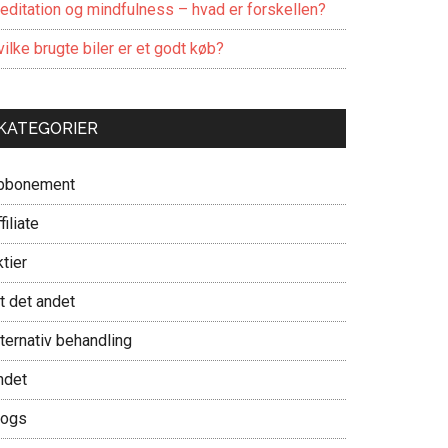
editation og mindfulness – hvad er forskellen?
ilke brugte biler er et godt køb?
KATEGORIER
bbonement
filiate
tier
t det andet
ternativ behandling
ndet
logs