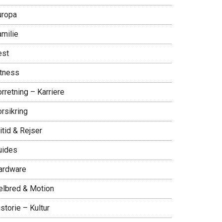
uropa
amilie
est
itness
rretning – Karriere
rsikring
itid & Rejser
uides
ardware
elbred & Motion
storie – Kultur