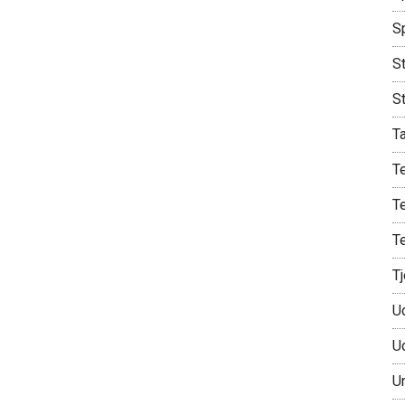
S
St
S
T
T
T
T
T
U
U
U