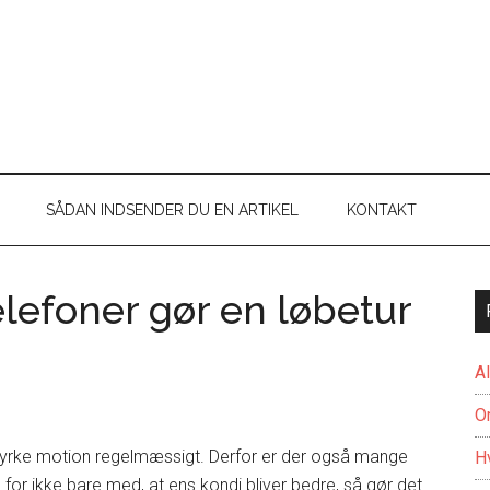
SÅDAN INDSENDER DU EN ARTIKEL
KONTAKT
elefoner gør en løbetur
A
O
t dyrke motion regelmæssigt. Derfor er der også mange
H
 for ikke bare med, at ens kondi bliver bedre, så gør det