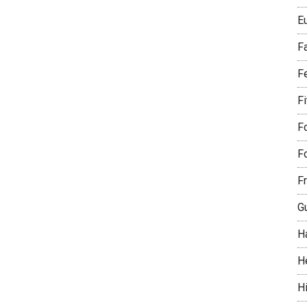
E
F
F
F
Fo
Fo
Fr
G
H
H
Hi