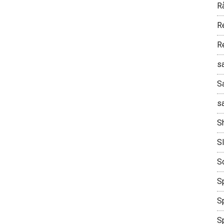
R
R
R
s
S
s
S
S
S
Sp
Sp
S