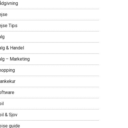
ådgivning
ejse
ejse Tips
alg
alg & Handel
alg – Marketing
hopping
lankekur
oftware
il
il & Sjov
pise guide