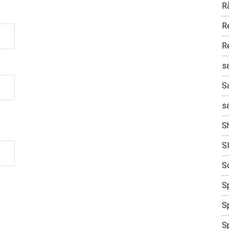
R
R
R
s
S
s
S
S
S
Sp
Sp
S