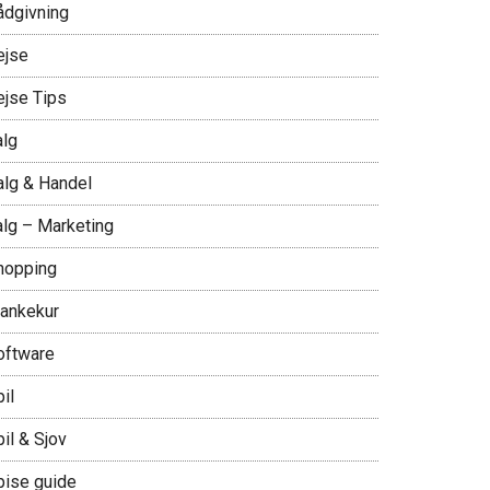
ådgivning
ejse
ejse Tips
alg
alg & Handel
alg – Marketing
hopping
lankekur
oftware
il
il & Sjov
pise guide