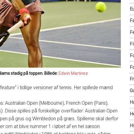
E
F
F
F
Fo
Fo
lliams stadig på toppen. Billede:
Edwin Martinez
Fr
feature” i tidlige versioner af tennis. Her spillede mænd
G
H
ms: Australian Open (Melbourne), French Open (Paris),
Disse spilles på forskellige overflader: Australian Open
H
Open på grus og Wimbledon på græs. Spillerne skal derfor
Hi
ger om at blive nummer 1 i løbet af en hel sæson.