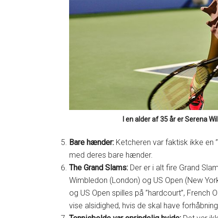
I en alder af 35 år er Serena Wi
Bare hænder:
Ketcheren var faktisk ikke en ”
med deres bare hænder.
The Grand Slams:
Der er i alt fire Grand Sla
Wimbledon (London) og US Open (New York). 
og US Open spilles på ”hardcourt”, French 
vise alsidighed, hvis de skal have forhåbnin