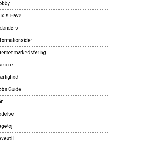
obby
us & Have
ndendørs
nformationsider
nternet markedsføring
rriere
ærlighed
øbs Guide
ån
edelse
egetøj
evestil