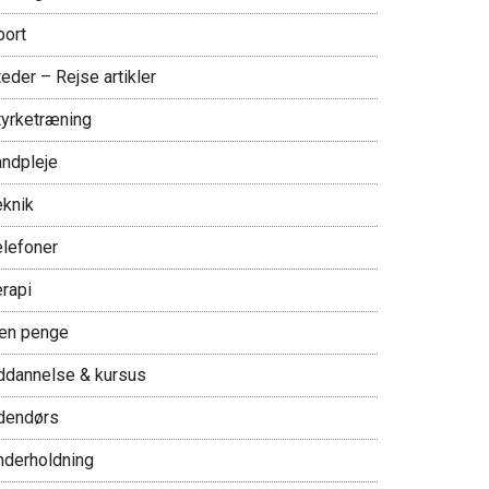
port
eder – Rejse artikler
tyrketræning
andpleje
eknik
elefoner
erapi
jen penge
ddannelse & kursus
dendørs
nderholdning