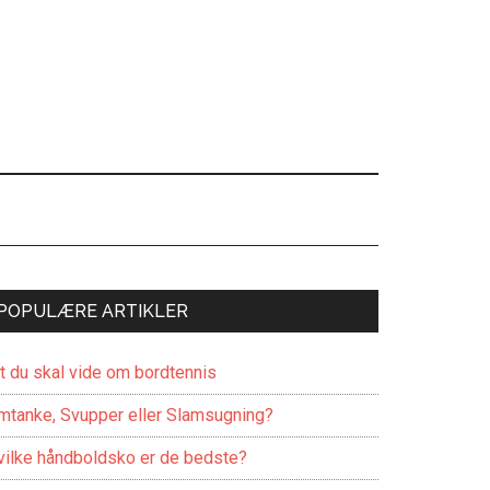
POPULÆRE ARTIKLER
lt du skal vide om bordtennis
mtanke, Svupper eller Slamsugning?
vilke håndboldsko er de bedste?