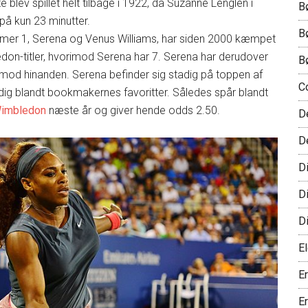
 blev spillet helt tilbage i 1922, da Suzanne Lenglen i
B
på kun 23 minutter.
B
er 1, Serena og Venus Williams, har siden 2000 kæmpet
don-titler, hvorimod Serena har 7. Serena har derudover
B
 mod hinanden. Serena befinder sig stadig på toppen af
C
tadig blandt bookmakernes favoritter. Således spår blandt
 Wimbledon
næste år og giver hende odds 2.50.
D
D
D
D
D
El
E
E