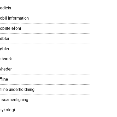
edicin
obil Information
obiltelefoni
øbler
øbler
etværk
yheder
fline
nline underholdning
rissamenligning
sykologi