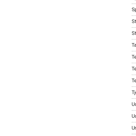
S
St
S
T
T
T
T
T
U
U
U