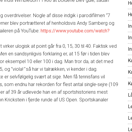
ke indtil Wimbledon i 1986 at boldene blev gule, sådan
H
H
og overdrivelser. Nogle af disse indgik i parodifilmen “7
stjerner blev portrætteret af henholdsvis Andy Samberg og
I
raileren på YouTube:
https://www.youtube.com/watch?
I
 virker ulogisk at point går fra 0, 15, 30 til 40. Faktisk ved
I
en en sandsynligvis forklaring er, at 15 før i tiden blev
Ka
or eksempel 10 eller 100 i dag. Man tror da, at det med
, og ”viola!
”
så har vi talrækken, vi kender i dag.
K
e er selvfølgelig svært at sige. Men få tennisfans vil
K
som endnu har rekorden for flest antal single-sejre (109
 alder af 39 år udlevede han en af sportshistoriens mest
L
Krickstein i fjerde runde af US Open. Sportskanaler
L
L
L