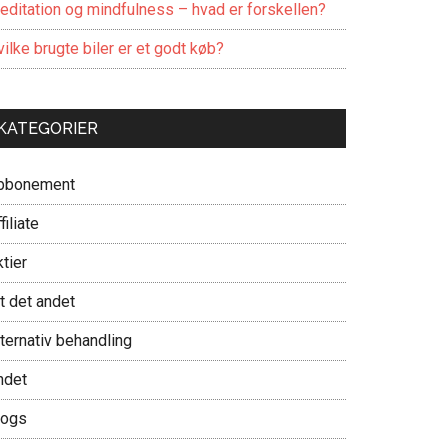
editation og mindfulness – hvad er forskellen?
ilke brugte biler er et godt køb?
KATEGORIER
bbonement
filiate
tier
t det andet
ternativ behandling
ndet
logs