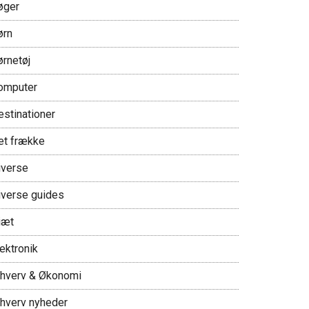
øger
ørn
ørnetøj
omputer
estinationer
et frække
iverse
iverse guides
iæt
ektronik
rhverv & Økonomi
rhverv nyheder