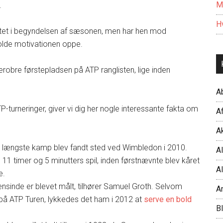
M
.
Hv
itet i begyndelsen af sæsonen, men har hen mod
holde motivationen oppe.
erobre førstepladsen på ATP ranglisten, lige inden
A
turneringer, giver vi dig her nogle interessante fakta om
Af
Ak
s længste kamp blev fandt sted ved Wimbledon i 2010.
Al
1 timer og 5 minutters spil, inden førstnævnte blev kåret
Al
e.
nsinde er blevet målt, tilhører Samuel Groth. Selvom
A
 på ATP Turen, lykkedes det ham i 2012 at
serve en bold
B