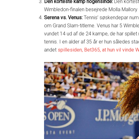
Den korteste kamp nogensinde:
Den korteste
Wimbledon-finalen besejrede Molla Mallory 
Serena vs. Venus:
Tennis’ søskendepar numm
om Grand Slam-titlerne. Venus har 5 Wimble
vundet 14 ud af de 24 kampe, de har spillet
tennis. I en alder af 35 år er hun således s
andet
spillesiden, Bet365, at hun vil vinde