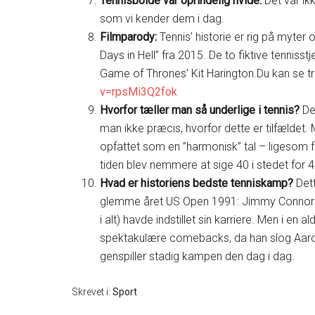
Tennisbolde var oprindelig hvide:
Det var ik
som vi kender dem i dag.
Filmparody:
Tennis’ historie er rig på myter 
Days in Hell” fra 2015. De to fiktive tennis
Game of Thrones’ Kit Harington.Du kan se t
v=rpsMi3Q2fok
Hvorfor tæller man så underlige i tennis?
Det
man ikke præcis, hvorfor dette er tilfældet. M
opfattet som en ”harmonisk” tal – ligesom f
tiden blev nemmere at sige 40 i stedet for 45
Hvad er historiens bedste tenniskamp?
Dett
glemme året US Open 1991: Jimmy Connors, 
i alt) havde indstillet sin karriere. Men i en
spektakulære comebacks, da han slog Aaron 
genspiller stadig kampen den dag i dag.
Skrevet i:
Sport