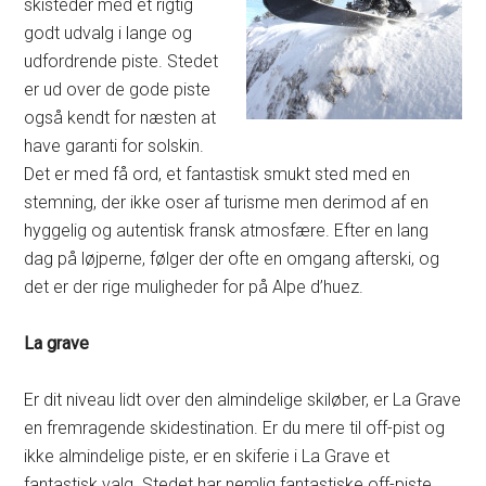
skisteder med et rigtig
godt udvalg i lange og
udfordrende piste. Stedet
er ud over de gode piste
også kendt for næsten at
have garanti for solskin.
Det er med få ord, et fantastisk smukt sted med en
stemning, der ikke oser af turisme men derimod af en
hyggelig og autentisk fransk atmosfære. Efter en lang
dag på løjperne, følger der ofte en omgang afterski, og
det er der rige muligheder for på Alpe d’huez.
La grave
Er dit niveau lidt over den almindelige skiløber, er La Grave
en fremragende skidestination. Er du mere til off-pist og
ikke almindelige piste, er en skiferie i La Grave et
fantastisk valg. Stedet har nemlig fantastiske off-piste,