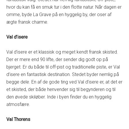
hvor du kan få en smuk tur i den flotte natur. Når dagen er
omme, byde La Grave på en hyggelig by, der oser af
ægte fransk charme.
Val d’isere
Val d’isere er et klassisk og meget kendt fransk skisted.
Der er mere end 90 lifte, der sender dig godt op på
bjerget. Er du både til off-pist og traditionelle piste, er Val
d’isere en fantastisk destination. Stedet byder nemlig på
begge dele. En af de gode ting ved Val d’isere er, at det er
et skisted, der både henvender sig til begynderen og til
den øvede skiløber. Inde i byen finder du en hyggelig
atmosfære.
Val Thorens