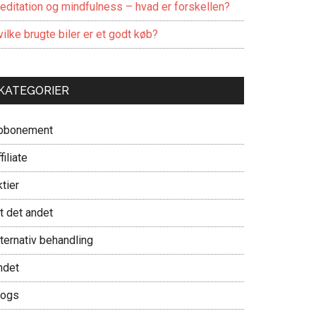
editation og mindfulness – hvad er forskellen?
ilke brugte biler er et godt køb?
KATEGORIER
bbonement
filiate
tier
t det andet
ternativ behandling
ndet
logs