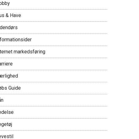
obby
us & Have
ndendørs
nformationsider
nternet markedsføring
rriere
ærlighed
øbs Guide
ån
edelse
egetøj
evestil