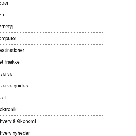
øger
ørn
ørnetøj
omputer
estinationer
et frække
iverse
iverse guides
iæt
ektronik
rhverv & Økonomi
rhverv nyheder