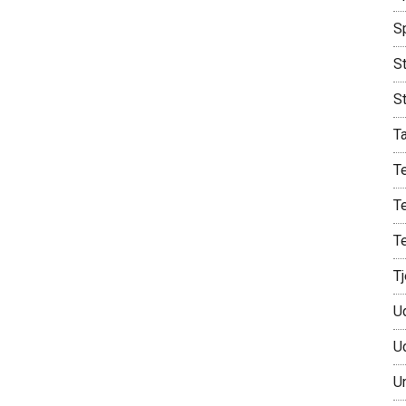
S
St
S
T
T
T
T
T
U
U
U