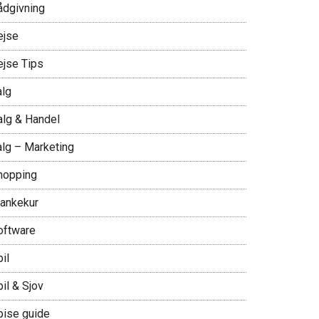
ådgivning
ejse
ejse Tips
alg
alg & Handel
alg – Marketing
hopping
lankekur
oftware
il
il & Sjov
pise guide