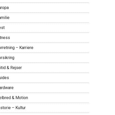
uropa
amilie
est
itness
rretning – Karriere
rsikring
itid & Rejser
uides
ardware
elbred & Motion
storie – Kultur