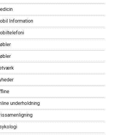
edicin
obil Information
obiltelefoni
øbler
øbler
etværk
yheder
fline
nline underholdning
rissamenligning
sykologi