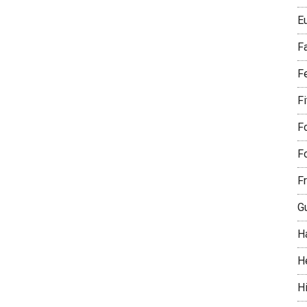
E
F
F
F
Fo
Fo
Fr
G
H
H
Hi