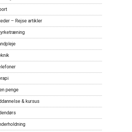
port
eder – Rejse artikler
tyrketræning
andpleje
eknik
elefoner
erapi
jen penge
ddannelse & kursus
dendørs
nderholdning