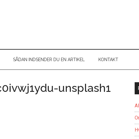
SÅDAN INDSENDER DU EN ARTIKEL
KONTAKT
c0ivwj1ydu-unsplash1
A
O
H