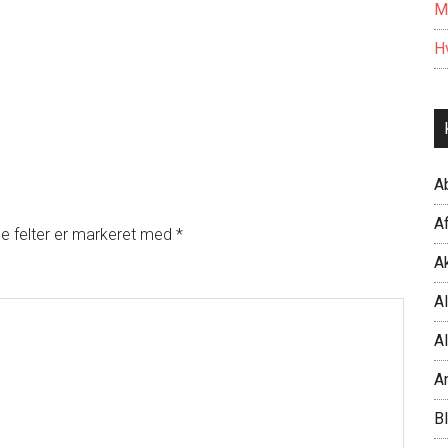
M
Hv
A
Af
 felter er markeret med
*
Ak
Al
Al
A
B