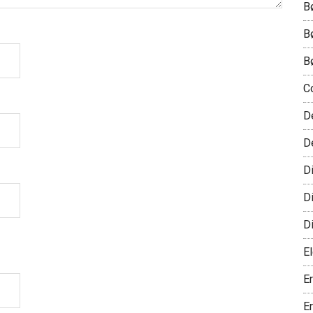
B
B
B
C
D
D
D
D
D
El
E
E