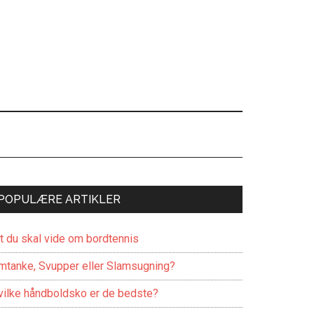
POPULÆRE ARTIKLER
lt du skal vide om bordtennis
mtanke, Svupper eller Slamsugning?
vilke håndboldsko er de bedste?