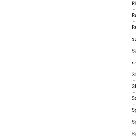
R
R
R
s
S
s
S
S
S
Sp
Sp
S