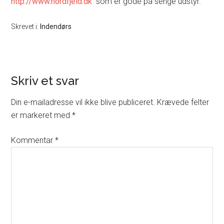
http://www.nordfjeld.dk
som er gode på senge udstyr.
Skrevet i:
Indendørs
Skriv et svar
Din e-mailadresse vil ikke blive publiceret.
Krævede felter
er markeret med
*
Kommentar
*