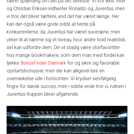
været spænding om det på det seneste. Vi tror ikke, Inter
og Christian Eriksen indhenter Ronaldo og Juventus, men
vi tror, det bliver tættere, end det har været længe. Her
kan der også være gode odds at hente på
konkurrenterne, da Juventus har været suveræne, men
virker til at nærme sig et niveau, hvor andre hold realistisk
set kan udfordre dem. De vil stadig være storfavoritter
hos mange bookmakere, som dem man med fordel kan
tjekke
BonusFinder Danmark
for og sikre sig favorable
opstartsbonusser, men der kan alligevel lure en
overraskelse ude i horisonten. Vi krydser selvfølgelig
fingre for dansk succes, men i sidste ende tror vi, rutinen i
Juventus-truppen bliver afgørende.