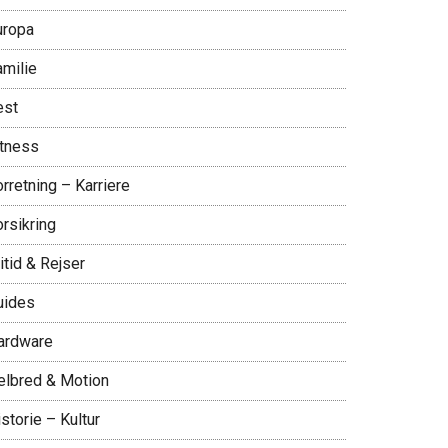
uropa
amilie
est
itness
rretning – Karriere
rsikring
itid & Rejser
uides
ardware
elbred & Motion
storie – Kultur