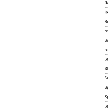
R
R
R
s
S
s
S
S
S
Sp
Sp
S