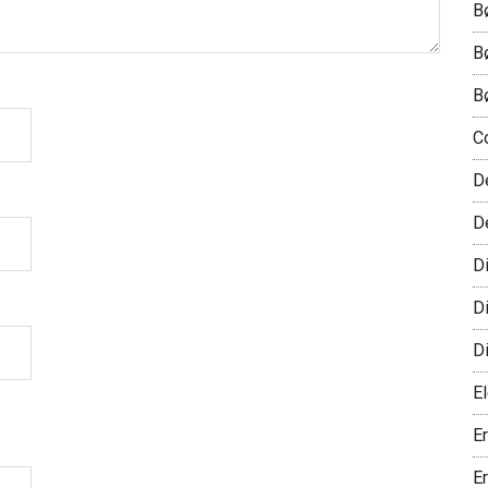
B
B
B
C
D
D
D
D
D
El
E
E