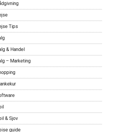
ådgivning
ejse
ejse Tips
alg
alg & Handel
alg – Marketing
hopping
lankekur
oftware
il
il & Sjov
pise guide