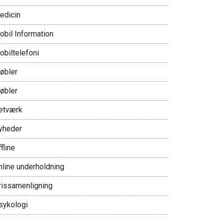
edicin
obil Information
obiltelefoni
øbler
øbler
etværk
yheder
fline
nline underholdning
rissamenligning
sykologi