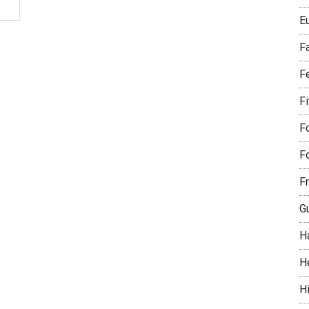
E
F
F
F
Fo
Fo
Fr
G
H
H
Hi