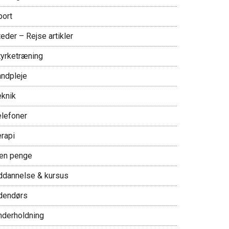
port
eder – Rejse artikler
tyrketræning
andpleje
eknik
elefoner
erapi
jen penge
ddannelse & kursus
dendørs
nderholdning