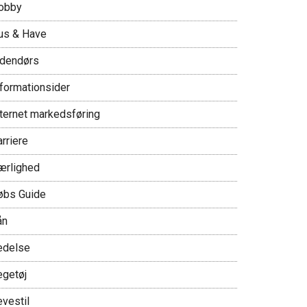
obby
us & Have
ndendørs
nformationsider
nternet markedsføring
rriere
ærlighed
øbs Guide
ån
edelse
egetøj
evestil