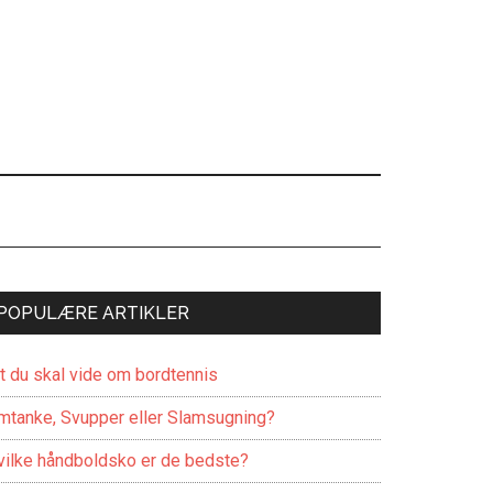
POPULÆRE ARTIKLER
lt du skal vide om bordtennis
mtanke, Svupper eller Slamsugning?
vilke håndboldsko er de bedste?