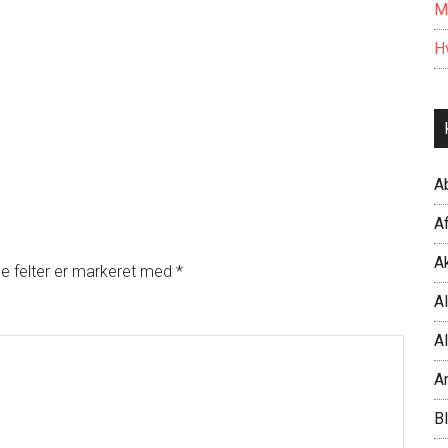
M
Hv
A
Af
Ak
 felter er markeret med
*
Al
Al
A
B