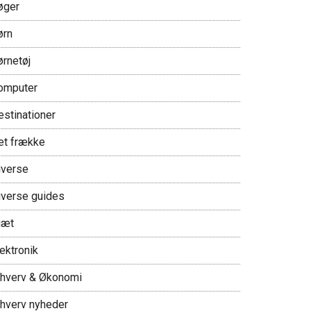
øger
ørn
ørnetøj
omputer
estinationer
et frække
iverse
iverse guides
iæt
ektronik
rhverv & Økonomi
rhverv nyheder