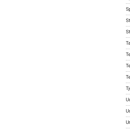
S
St
S
T
T
T
T
T
U
U
U