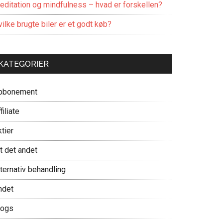
editation og mindfulness – hvad er forskellen?
ilke brugte biler er et godt køb?
KATEGORIER
bbonement
filiate
tier
t det andet
ternativ behandling
ndet
logs