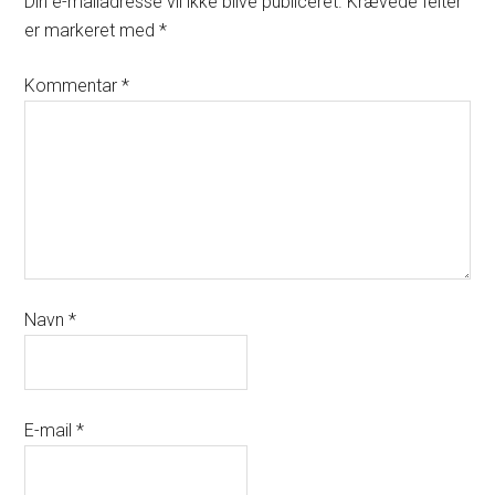
Din e-mailadresse vil ikke blive publiceret.
Krævede felter
er markeret med
*
Kommentar
*
Navn
*
E-mail
*