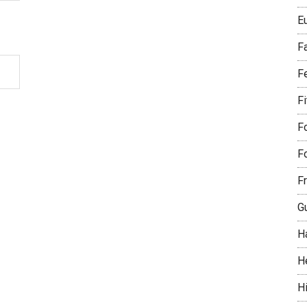
E
F
F
F
Fo
Fo
Fr
G
H
H
Hi