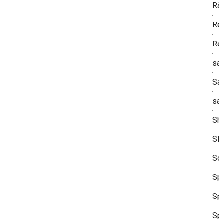
R
R
R
s
S
s
S
S
S
Sp
Sp
S