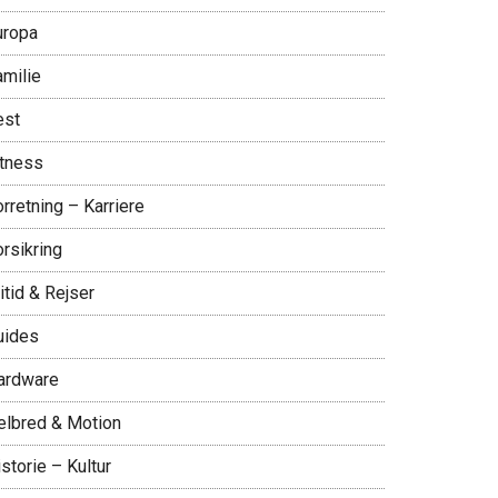
uropa
amilie
est
itness
rretning – Karriere
rsikring
itid & Rejser
uides
ardware
elbred & Motion
storie – Kultur