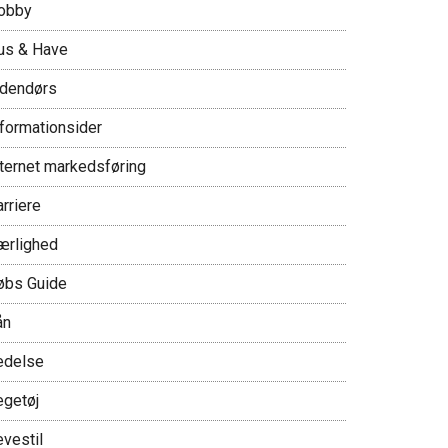
obby
us & Have
ndendørs
nformationsider
nternet markedsføring
rriere
ærlighed
øbs Guide
ån
edelse
egetøj
evestil