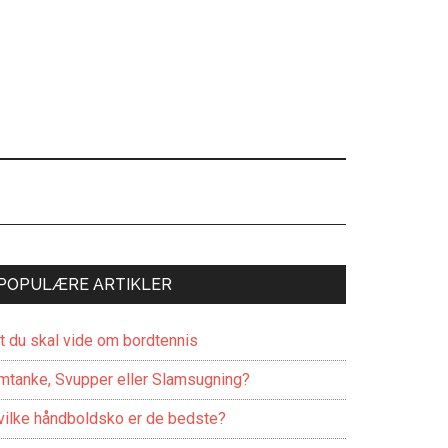
POPULÆRE ARTIKLER
lt du skal vide om bordtennis
mtanke, Svupper eller Slamsugning?
vilke håndboldsko er de bedste?