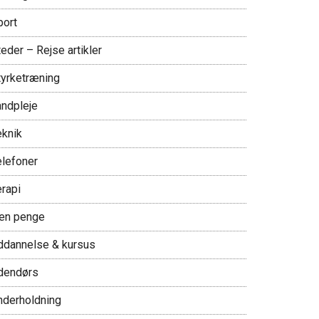
port
eder – Rejse artikler
tyrketræning
andpleje
eknik
elefoner
erapi
jen penge
ddannelse & kursus
dendørs
nderholdning