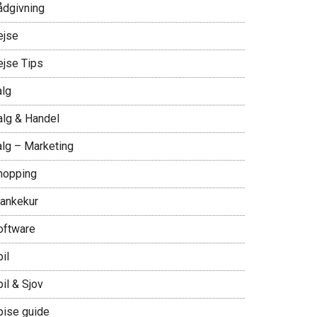
ådgivning
ejse
ejse Tips
alg
alg & Handel
alg – Marketing
hopping
lankekur
oftware
il
il & Sjov
pise guide