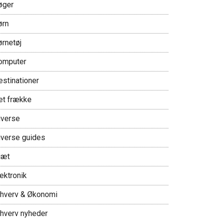
øger
ørn
ørnetøj
omputer
estinationer
et frække
iverse
iverse guides
iæt
ektronik
rhverv & Økonomi
rhverv nyheder