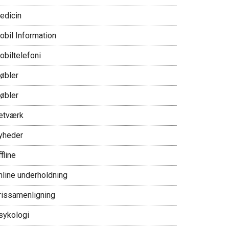
edicin
obil Information
obiltelefoni
øbler
øbler
etværk
yheder
fline
nline underholdning
rissamenligning
sykologi