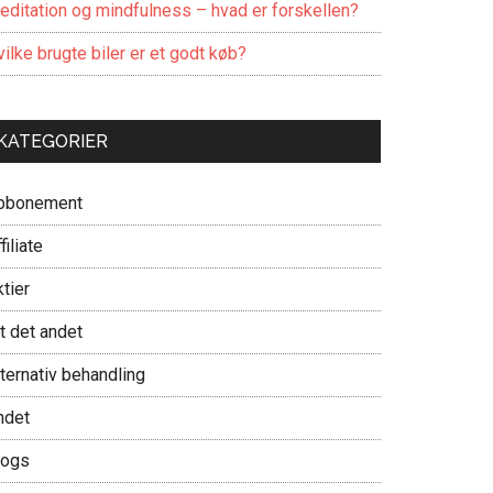
editation og mindfulness – hvad er forskellen?
ilke brugte biler er et godt køb?
KATEGORIER
bbonement
filiate
tier
t det andet
ternativ behandling
ndet
logs