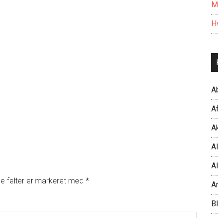
M
Hv
A
Af
Ak
Al
Al
 felter er markeret med
*
A
B