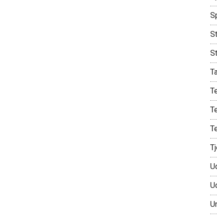
S
St
S
T
T
T
T
T
U
U
U