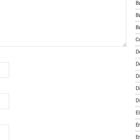
B
B
B
C
D
D
D
D
D
El
E
E