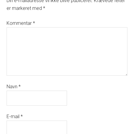
Din e-mailadresse vil ikke blive publiceret.
Krævede felter
er markeret med
*
Kommentar
*
Navn
*
E-mail
*