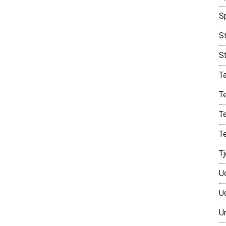
S
St
S
T
T
T
T
T
U
U
U