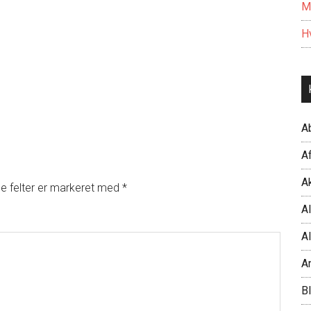
M
Hv
A
Af
Ak
 felter er markeret med
*
Al
Al
A
B