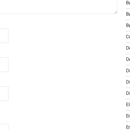
B
B
B
C
D
D
D
D
D
El
E
E