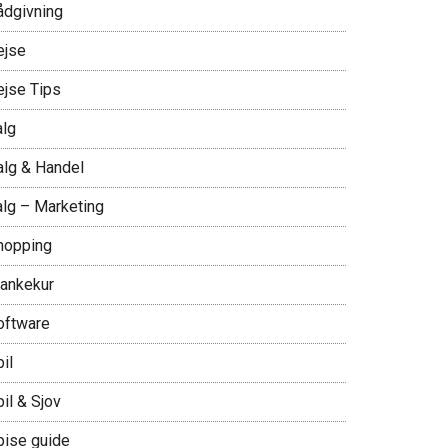
ådgivning
ejse
ejse Tips
alg
alg & Handel
alg – Marketing
hopping
lankekur
oftware
il
il & Sjov
pise guide