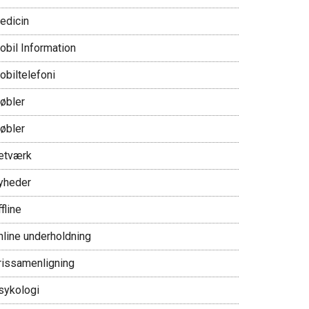
edicin
obil Information
obiltelefoni
øbler
øbler
etværk
yheder
fline
nline underholdning
rissamenligning
sykologi