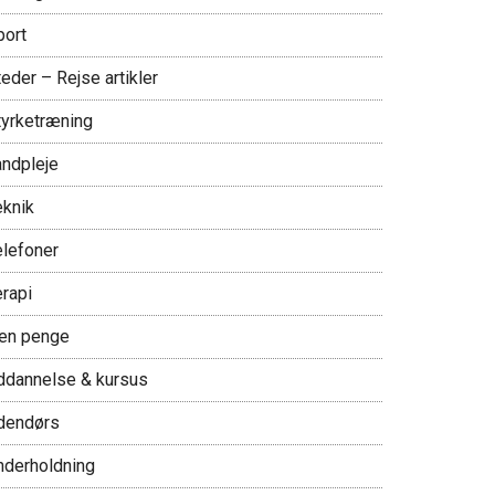
port
eder – Rejse artikler
tyrketræning
andpleje
eknik
elefoner
erapi
jen penge
ddannelse & kursus
dendørs
nderholdning