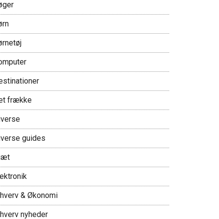
øger
ørn
ørnetøj
omputer
estinationer
et frække
iverse
iverse guides
iæt
ektronik
rhverv & Økonomi
rhverv nyheder