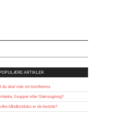
POPULÆRE ARTIKLER
lt du skal vide om bordtennis
mtanke, Svupper eller Slamsugning?
vilke håndboldsko er de bedste?