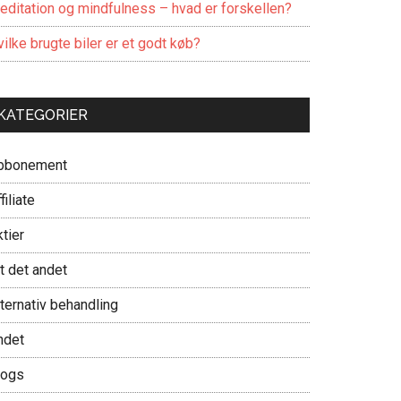
editation og mindfulness – hvad er forskellen?
ilke brugte biler er et godt køb?
KATEGORIER
bbonement
filiate
tier
t det andet
ternativ behandling
ndet
logs