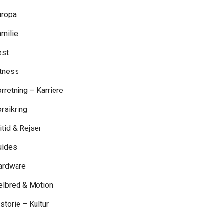
uropa
amilie
est
itness
rretning – Karriere
rsikring
itid & Rejser
uides
ardware
elbred & Motion
storie – Kultur