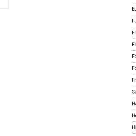
E
F
F
F
Fo
Fo
Fr
G
H
H
Hi