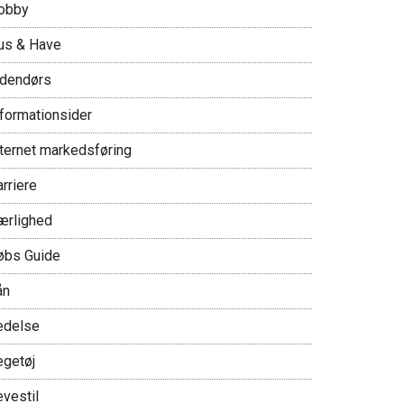
obby
us & Have
ndendørs
nformationsider
nternet markedsføring
rriere
ærlighed
øbs Guide
ån
edelse
egetøj
evestil