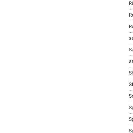
R
R
R
s
S
s
S
S
S
Sp
Sp
S