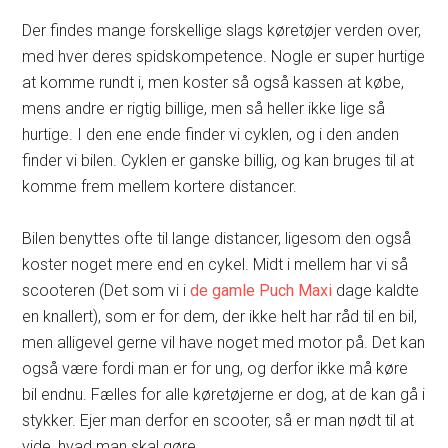
Der findes mange forskellige slags køretøjer verden over,
med hver deres spidskompetence. Nogle er super hurtige
at komme rundt i, men koster så også kassen at købe,
mens andre er rigtig billige, men så heller ikke lige så
hurtige. I den ene ende finder vi cyklen, og i den anden
finder vi bilen. Cyklen er ganske billig, og kan bruges til at
komme frem mellem kortere distancer.
Bilen benyttes ofte til lange distancer, ligesom den også
koster noget mere end en cykel. Midt i mellem har vi så
scooteren (Det som vi i
de gamle Puch Maxi
dage kaldte
en knallert), som er for dem, der ikke helt har råd til en bil,
men alligevel gerne vil have noget med motor på. Det kan
også være fordi man er for ung, og derfor ikke må køre
bil endnu. Fælles for alle køretøjerne er dog, at de kan gå i
stykker. Ejer man derfor en scooter, så er man nødt til at
vide, hvad man skal gøre.