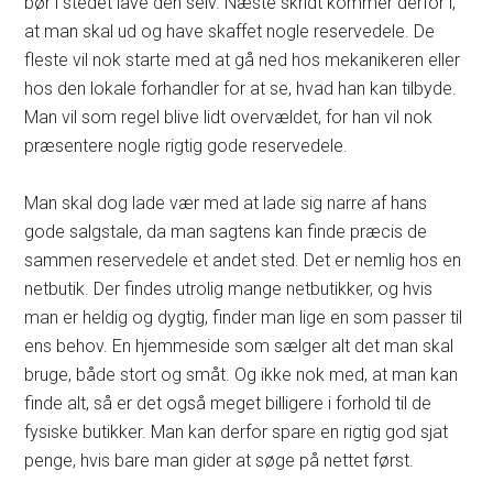
bør i stedet lave den selv. Næste skridt kommer derfor i,
at man skal ud og have skaffet nogle reservedele. De
fleste vil nok starte med at gå ned hos mekanikeren eller
hos den lokale forhandler for at se, hvad han kan tilbyde.
Man vil som regel blive lidt overvældet, for han vil nok
præsentere nogle rigtig gode reservedele.
Man skal dog lade vær med at lade sig narre af hans
gode salgstale, da man sagtens kan finde præcis de
sammen reservedele et andet sted. Det er nemlig hos en
netbutik. Der findes utrolig mange netbutikker, og hvis
man er heldig og dygtig, finder man lige en som passer til
ens behov. En hjemmeside som sælger alt det man skal
bruge, både stort og småt. Og ikke nok med, at man kan
finde alt, så er det også meget billigere i forhold til de
fysiske butikker. Man kan derfor spare en rigtig god sjat
penge, hvis bare man gider at søge på nettet først.