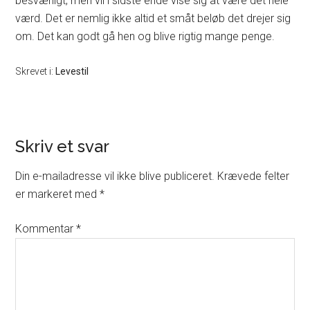
besværligt, men vil i sidste ende vise sig at være det hele
værd. Det er nemlig ikke altid et småt beløb det drejer sig
om. Det kan godt gå hen og blive rigtig mange penge.
Skrevet i:
Levestil
Skriv et svar
Din e-mailadresse vil ikke blive publiceret.
Krævede felter
er markeret med
*
Kommentar
*