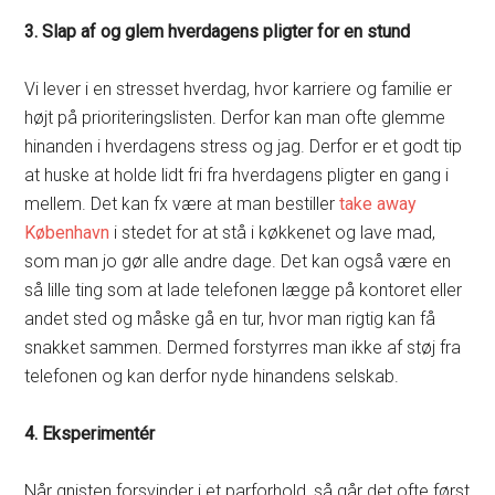
3. Slap af og glem hverdagens pligter for en stund
Vi lever i en stresset hverdag, hvor karriere og familie er
højt på prioriteringslisten. Derfor kan man ofte glemme
hinanden i hverdagens stress og jag. Derfor er et godt tip
at huske at holde lidt fri fra hverdagens pligter en gang i
mellem. Det kan fx være at man bestiller
take away
København
i stedet for at stå i køkkenet og lave mad,
som man jo gør alle andre dage. Det kan også være en
så lille ting som at lade telefonen lægge på kontoret eller
andet sted og måske gå en tur, hvor man rigtig kan få
snakket sammen. Dermed forstyrres man ikke af støj fra
telefonen og kan derfor nyde hinandens selskab.
4. Eksperimentér
Når gnisten forsvinder i et parforhold, så går det ofte først