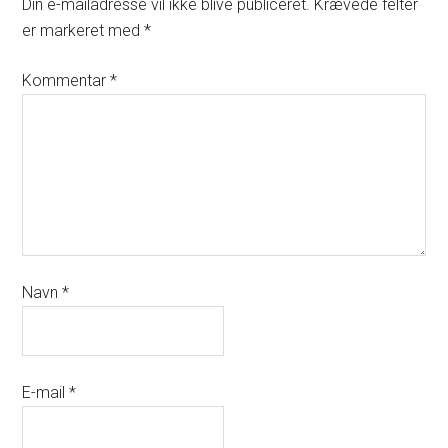
Din e-mailadresse vil ikke blive publiceret.
Krævede felter
er markeret med
*
Kommentar
*
Navn
*
E-mail
*