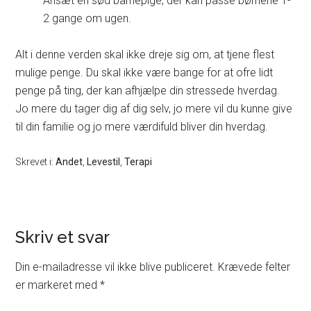
Ansæt en sød barnepige, der kan passe børnene 1-
2 gange om ugen.
Alt i denne verden skal ikke dreje sig om, at tjene flest
mulige penge. Du skal ikke være bange for at ofre lidt
penge på ting, der kan afhjælpe din stressede hverdag.
Jo mere du tager dig af dig selv, jo mere vil du kunne give
til din familie og jo mere værdifuld bliver din hverdag.
Skrevet i:
Andet
,
Levestil
,
Terapi
Skriv et svar
Din e-mailadresse vil ikke blive publiceret.
Krævede felter
er markeret med
*