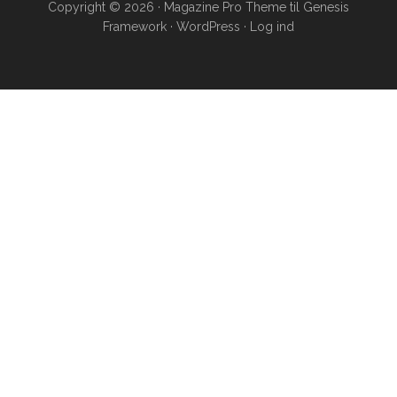
Copyright © 2026 ·
Magazine Pro Theme
til
Genesis
Framework
·
WordPress
·
Log ind