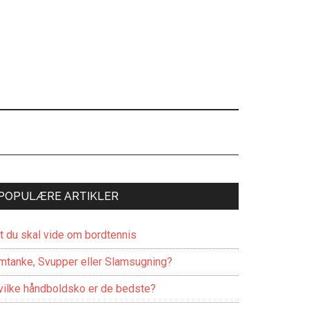
POPULÆRE ARTIKLER
lt du skal vide om bordtennis
mtanke, Svupper eller Slamsugning?
vilke håndboldsko er de bedste?