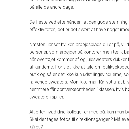
på alle de andre dage.
De fleste ved efterhånden, at den gode stemning
effektiviteten, det er det svært at have noget imo
Næsten uanset hvilken arbejdsplads du er på, vil 
personer, som arbejder på kontorer, men tænk b
når overtøjet kommer af og julesweaters dukker f
af kunderne. For slet ikke at tale om butikseksped
butik og så er det ikke kun udstillingsvinduerne, so
farverige sweaters. Mon ikke man får lyst til at b
nemmere får opmærksomheden i klassen, hvis børne
sweateren spiller.
Alt efter hvad dine kolleger er med på, kan man b
Skal der tages fotos til direktionsgangen? Må ev
kåres?