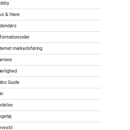
obby
us & Have
ndendørs
nformationsider
nternet markedsføring
rriere
ærlighed
øbs Guide
ån
edelse
egetøj
evestil