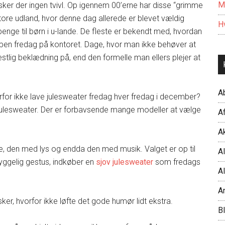
M
ker der ingen tvivl. Op igennem 00’erne har disse “grimme
re udland, hvor denne dag allerede er blevet vældig
Hv
penge til børn i u-lande. De fleste er bekendt med, hvordan
pen fredag på kontoret. Dage, hvor man ikke behøver at
tlig beklædning på, end den formelle man ellers plejer at
A
rfor ikke lave julesweater fredag hver fredag i december?
n julesweater. Der er forbavsende mange modeller at vælge
Af
Ak
ede, den med lys og endda den med musik. Valget er op til
Al
ggelig gestus, indkøber en
sjov julesweater
som fredags
Al
A
r, hvorfor ikke løfte det gode humør lidt ekstra.
B