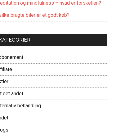
editation og mindfulness – hvad er forskellen?
ilke brugte biler er et godt køb?
KATEGORIER
bbonement
filiate
tier
t det andet
ternativ behandling
ndet
logs