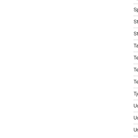
S
St
S
T
T
T
T
T
U
U
U