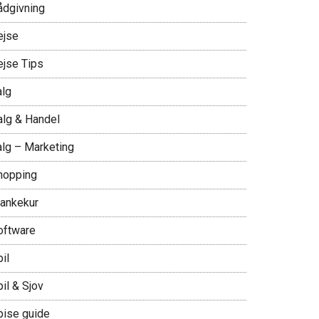
ådgivning
ejse
ejse Tips
alg
alg & Handel
alg – Marketing
hopping
lankekur
oftware
il
il & Sjov
pise guide