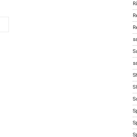
R
R
R
s
S
s
S
S
S
Sp
Sp
S