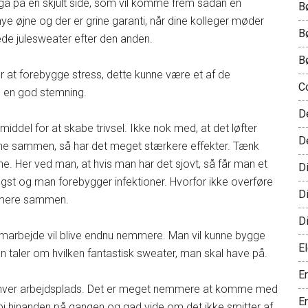
ga på en skjult side, som vil komme frem sådan en
B
e øjne og der er grine garanti, når dine kolleger møder
B
ede julesweater efter den anden.
B
r at forebygge stress, dette kunne være et af de
C
e en god stemning.
D
emiddel for at skabe trivsel. Ikke nok med, at det løfter
D
ine sammen, så har det meget stærkere effekter. Tænk
ne. Her ved man, at hvis man har det sjovt, så får man et
D
gst og man forebygger infektioner. Hvorfor ikke overføre
D
ne mere sammen.
D
marbejde vil blive endnu nemmere. Man vil kunne bygge
El
an taler om hvilken fantastisk sweater, man skal have på.
E
enhver arbejdsplads. Det er meget nemmere at komme med
E
orbi hinanden på gangen og gad vide om det ikke smitter af