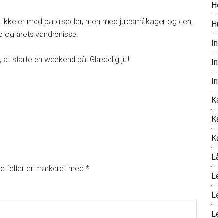
H
som ikke er med papirsedler, men med julesmåkager og den,
H
 og årets vandrenisse.
I
e, at starte en weekend på! Glædelig jul!
I
I
Ka
K
K
L
 felter er markeret med
*
L
L
L