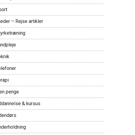
port
eder – Rejse artikler
tyrketræning
andpleje
eknik
elefoner
erapi
jen penge
ddannelse & kursus
dendørs
nderholdning