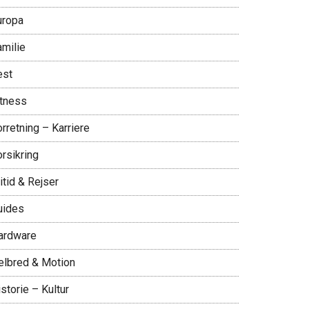
uropa
amilie
est
itness
rretning – Karriere
rsikring
itid & Rejser
uides
ardware
elbred & Motion
storie – Kultur