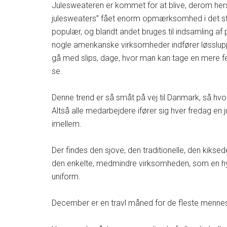
Julesweateren er kommet for at blive, derom hers
julesweaters” fået enorm opmærksomhed i det sto
populær, og blandt andet bruges til indsamling af 
nogle amerikanske virksomheder indfører løsslup
gå med slips, dage, hvor man kan tage en mere fes
se.
Denne trend er så småt på vej til Danmark, så hvo
Altså alle medarbejdere ifører sig hver fredag e
imellem.
Der findes den sjove, den traditionelle, den kiks
den enkelte, medmindre virksomheden, som en hy
uniform.
December er en travl måned for de fleste menneske