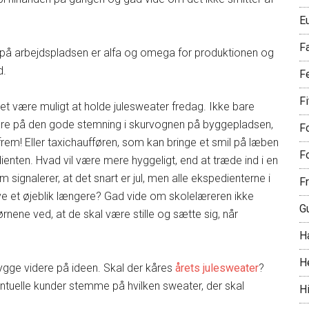
E
F
 på arbejdspladsen er alfa og omega for produktionen og
d.
F
F
det være muligt at holde julesweater fredag. Ikke bare
are på den gode stemning i skurvognen på byggepladsen,
Fo
rem! Eller taxichaufføren, som kan bringe et smil på læben
Fo
ienten. Hvad vil være mere hyggeligt, end at træde ind i en
m signalerer, at det snart er jul, men alle ekspedienterne i
Fr
live et øjeblik længere? Gad vide om skolelæreren ikke
G
ne ved, at de skal være stille og sætte sig, når
H
H
ygge videre på ideen. Skal der kåres
årets julesweater
?
entuelle kunder stemme på hvilken sweater, der skal
Hi