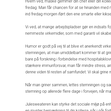
Hvem ved, måske gemmer din chef eller din kolle
fredag. Man får chancen for at se hinanden med ny
ind fredag morgen iført den ene smarte eller kiks
Vi ved, at mange arbejdspladser gør en indsats fo
nemmeste virkemidler, som med garanti vil skab
Humor er godt på vej til at blive et anerkendt virk
stemningen, at man umiddelbart kommer til at gr
bare på forskning i forbindelse med hospitalsklov
stærkere immunforsvar, man får mindre stress, an
denne viden til resten af samfundet. Vi skal gri
Når man griner sammen, lettes stemningen og sa
stemning op allerede flere dage i forvejen, når m
Julesweateren kan styrke det sociale miljø på 
en munter bemærkning til din kollega, når i går f