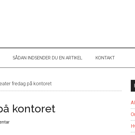
SÅDAN INDSENDER DU EN ARTIKEL
KONTAKT
ater fredag på kontoret
A
på kontoret
O
entar
H