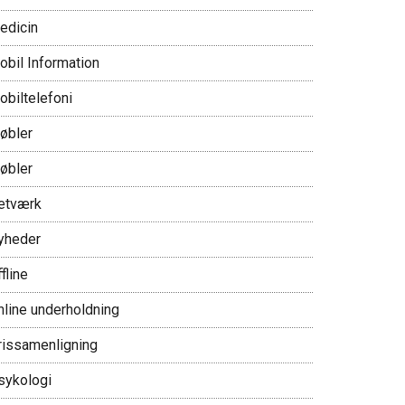
edicin
obil Information
obiltelefoni
øbler
øbler
etværk
yheder
fline
nline underholdning
rissamenligning
sykologi