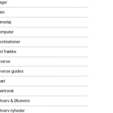
øger
ørn
ørnetøj
omputer
estinationer
et frække
iverse
iverse guides
iæt
ektronik
rhverv & Økonomi
rhverv nyheder