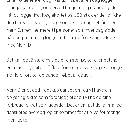
En af fordelene er dog hvis du i løbet af en dag logger
mange gange ind, og derved bruger rigtig mange nøgler
når du logger ind. Nøglekortet på USB stick er derfor ikke
den bedste udvikling til dig som skal optage et lån med
NemID, men nærmere til personer som hver dag sidder
på computeren og logger ind mange forskellige steder
med NemID.
Det kan også være hvis du er en stor poker eller betting
entutiast, og spiller på flere forskellige sider og skal logge
ind flere forskellige gange i løbet af dagen.
NemID er et godt redskab uanset om du vil have din
oplysning sikret som forbruger, eller du vil holde dine
forbruger sikret som udbyder. Det er en fast del af mange
danskeres hverdag, og er kommet for at blive for mange
mennesker.