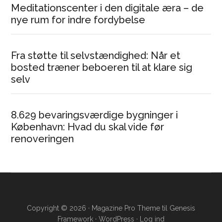
Meditationscenter i den digitale æra – de
nye rum for indre fordybelse
Fra støtte til selvstændighed: Når et
bosted træner beboeren til at klare sig
selv
8.629 bevaringsværdige bygninger i
København: Hvad du skal vide før
renoveringen
Copyright © 2026 ·
Magazine Pro Theme
til
Genesis
Framework
·
WordPress
·
Log ind