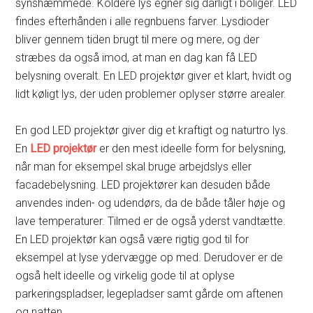
synshæmmede. Koldere lys egner sig dårligt i boliger. LED
findes efterhånden i alle regnbuens farver. Lysdioder
bliver gennem tiden brugt til mere og mere, og der
stræbes da også imod, at man en dag kan få LED
belysning overalt. En LED projektør giver et klart, hvidt og
lidt køligt lys, der uden problemer oplyser større arealer.
En god LED projektør giver dig et kraftigt og naturtro lys.
En
LED projektør
er den mest ideelle form for belysning,
når man for eksempel skal bruge arbejdslys eller
facadebelysning. LED projektører kan desuden både
anvendes inden- og udendørs, da de både tåler høje og
lave temperaturer. Tilmed er de også yderst vandtætte.
En LED projektør kan også være rigtig god til for
eksempel at lyse ydervægge op med. Derudover er de
også helt ideelle og virkelig gode til at oplyse
parkeringspladser, legepladser samt gårde om aftenen
og natten.