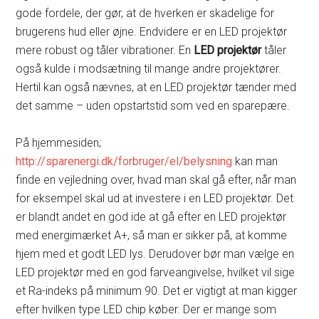
gode fordele, der gør, at de hverken er skadelige for
brugerens hud eller øjne. Endvidere er en LED projektør
mere robust og tåler vibrationer. En
LED projektør
tåler
også kulde i modsætning til mange andre projektører.
Hertil kan også nævnes, at en LED projektør tænder med
det samme – uden opstartstid som ved en sparepære.
På hjemmesiden;
http://sparenergi.dk/forbruger/el/belysning
kan man
finde en vejledning over, hvad man skal gå efter, når man
for eksempel skal ud at investere i en LED projektør. Det
er blandt andet en god ide at gå efter en LED projektør
med energimærket A+, så man er sikker på, at komme
hjem med et godt LED lys. Derudover bør man vælge en
LED projektør med en god farveangivelse, hvilket vil sige
et Ra-indeks på minimum 90. Det er vigtigt at man kigger
efter hvilken type LED chip køber. Der er mange som