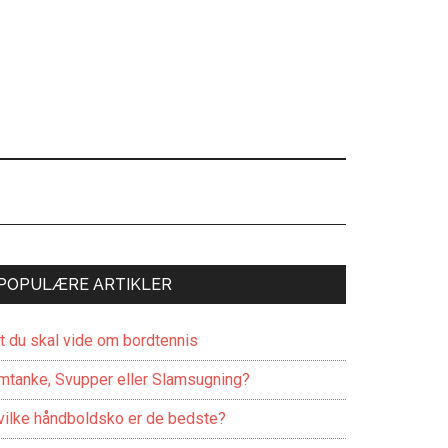
POPULÆRE ARTIKLER
lt du skal vide om bordtennis
mtanke, Svupper eller Slamsugning?
vilke håndboldsko er de bedste?