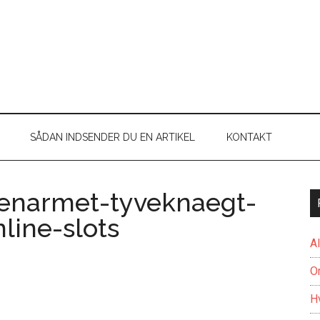
SÅDAN INDSENDER DU EN ARTIKEL
KONTAKT
-enarmet-tyveknaegt-
line-slots
A
O
H