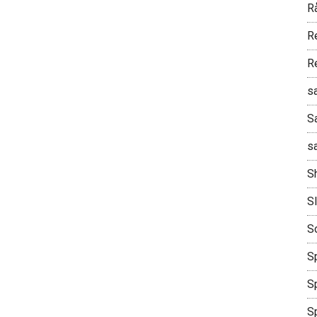
R
R
R
s
S
s
S
S
S
Sp
Sp
S