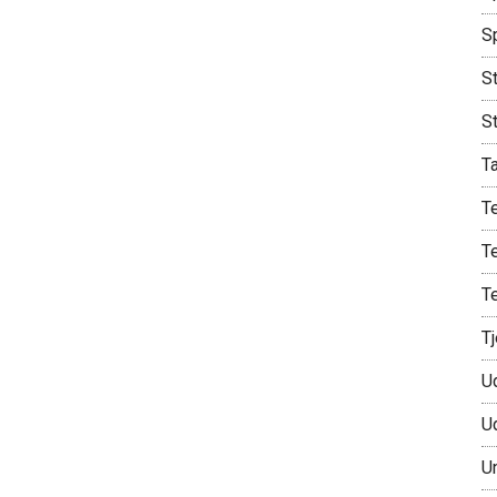
S
St
S
T
T
T
T
T
U
U
U