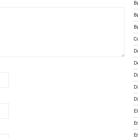
B
B
B
C
D
D
D
D
D
El
E
E