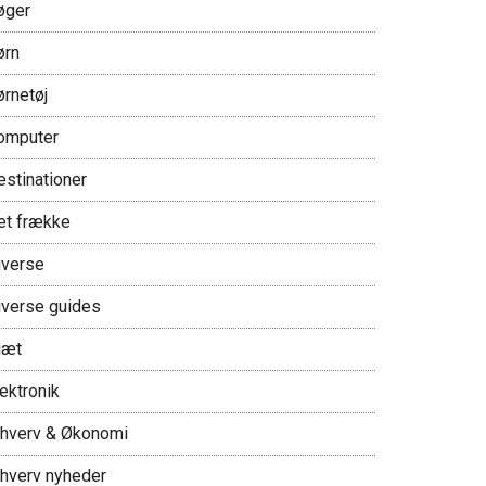
øger
ørn
ørnetøj
omputer
estinationer
et frække
iverse
iverse guides
iæt
ektronik
rhverv & Økonomi
rhverv nyheder