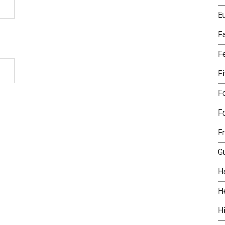
E
F
F
F
Fo
Fo
Fr
G
H
H
Hi