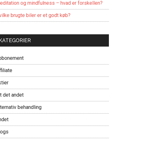
editation og mindfulness – hvad er forskellen?
ilke brugte biler er et godt køb?
KATEGORIER
bbonement
filiate
tier
t det andet
ternativ behandling
ndet
logs