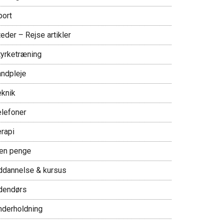
port
eder – Rejse artikler
tyrketræning
andpleje
eknik
elefoner
erapi
jen penge
ddannelse & kursus
dendørs
nderholdning