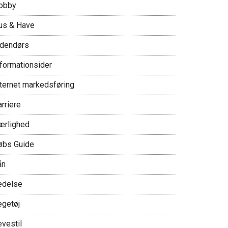
obby
us & Have
ndendørs
nformationsider
nternet markedsføring
rriere
ærlighed
øbs Guide
ån
edelse
egetøj
evestil