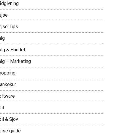
ådgivning
ejse
ejse Tips
alg
alg & Handel
alg – Marketing
hopping
lankekur
oftware
il
il & Sjov
pise guide