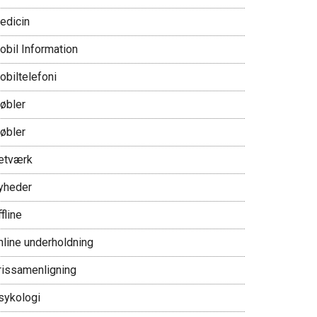
edicin
obil Information
obiltelefoni
øbler
øbler
etværk
yheder
fline
nline underholdning
rissamenligning
sykologi