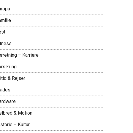
uropa
amilie
est
itness
rretning – Karriere
rsikring
itid & Rejser
uides
ardware
elbred & Motion
storie – Kultur