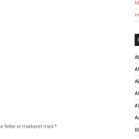
M
Hv
A
Af
Ak
Al
Al
A
 felter er markeret med
*
B