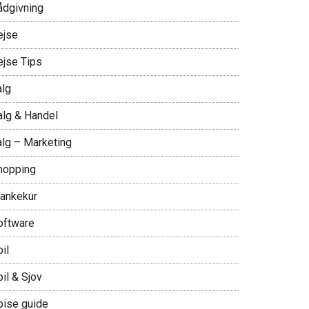
ådgivning
ejse
ejse Tips
alg
alg & Handel
alg – Marketing
hopping
lankekur
oftware
il
il & Sjov
pise guide