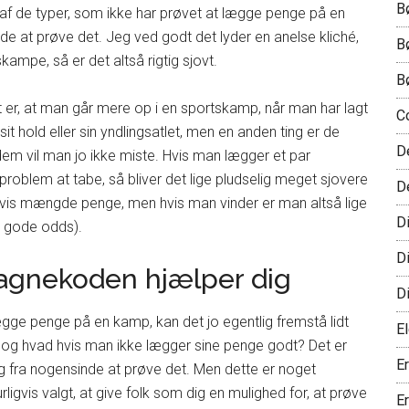
B
n af de typer, som ikke har prøvet at lægge penge på en
ide at prøve det. Jeg ved godt det lyder en anelse kliché,
B
mpe, så er det altså rigtig sjovt.
B
t er, at man går mere op i en sportskamp, når man har lagt
C
it hold eller sin yndlingsatlet, men en anden ting er de
D
dem vil man jo ikke miste. Hvis man lægger et par
roblem at tabe, så bliver det lige pludselig meget sjovere
D
 vis mængde penge, men hvis man vinder er man altså lige
D
ar gode odds).
D
agnekoden hjælper dig
D
ægge penge på en kamp, kan det jo egentlig fremstå lidt
El
g, og hvad hvis man ikke lægger sine penge godt? Det er
E
g fra nogensinde at prøve det. Men dette er noget
ligvis valgt, at give folk som dig en mulighed for, at prøve
E