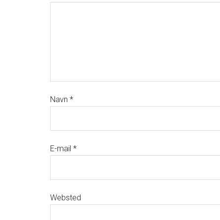
Navn
*
E-mail
*
Websted