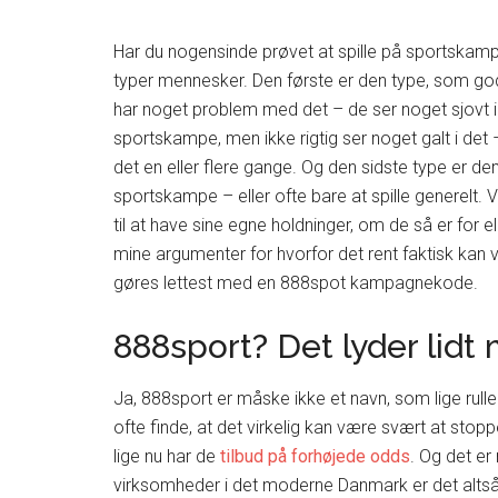
Har du nogensinde prøvet at spille på sportskampe
typer mennesker. Den første er den type, som godt
har noget problem med det – de ser noget sjovt i 
sportskampe, men ikke rigtig ser noget galt i det
det en eller flere gange. Og den sidste type er de
sportskampe – eller ofte bare at spille generelt. 
til at have sine egne holdninger, om de så er for e
mine argumenter for hvorfor det rent faktisk kan 
gøres lettest med en 888spot kampagnekode.
888sport? Det lyder lidt
Ja, 888sport er måske ikke et navn, som lige ruller
ofte finde, at det virkelig kan være svært at stop
lige nu har de
tilbud på forhøjede odds
. Og det er
virksomheder i det moderne Danmark er det altså b