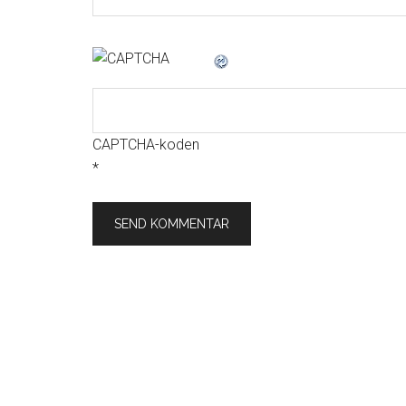
CAPTCHA-koden
*