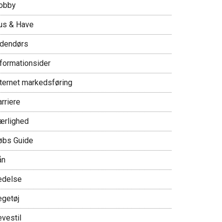
obby
us & Have
ndendørs
nformationsider
nternet markedsføring
rriere
ærlighed
øbs Guide
ån
edelse
egetøj
evestil