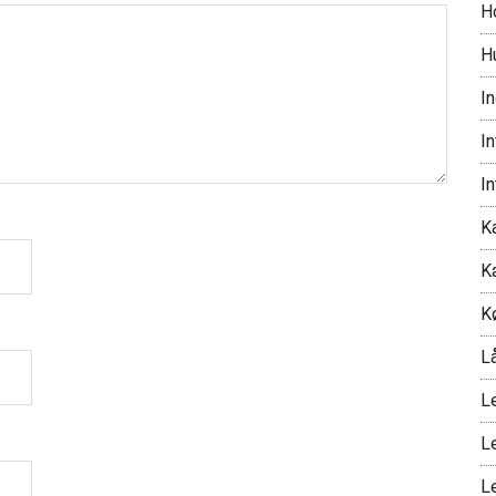
H
H
I
I
I
Ka
K
K
L
L
L
L