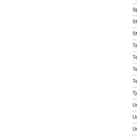
S
St
S
T
T
T
T
T
U
U
U