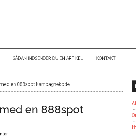
SÅDAN INDSENDER DU EN ARTIKEL
KONTAKT
 med en 888spot kampagnekode
A
med en 888spot
O
H
ntar