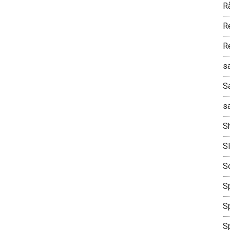
R
R
R
s
S
s
S
S
S
Sp
Sp
S