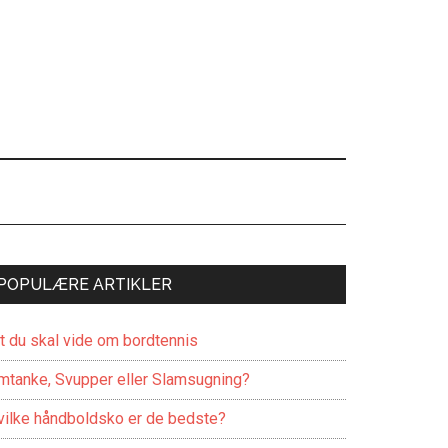
POPULÆRE ARTIKLER
lt du skal vide om bordtennis
mtanke, Svupper eller Slamsugning?
vilke håndboldsko er de bedste?